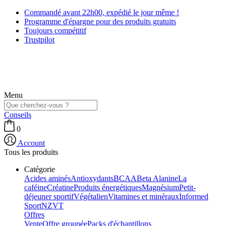
Commandé avant 22h00, expédié le jour même !
Programme d'épargne pour des produits gratuits
Toujours compétitif
Trustpilot
Menu
Conseils
0
Account
Tous les produits
Catégorie
Acides aminés
Antioxydants
BCAA
Beta Alanine
La
caféine
Créatine
Produits énergétiques
Magnésium
Petit-
déjeuner sportif
Végétalien
Vitamines et minéraux
Informed
Sport
NZVT
Offres
Vente
Offre groupée
Packs d'échantillons