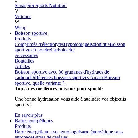
Sanas
SiS Sports Nutrition
V
Virtuoos
W
Wcup
Boisson sportive
Produits
Comprimés d'électrolytes
Hypotonique
Isotonique
Boisson
sportive en poudre
Carboloader
Accessoires
Bouteilles
Articles
Boisson sportive avec 80 grammes d'hydrates de
carbone
Différences boissons sportives Amacx
Boisson
sportive, quelle variante ?
Top 5 des meilleures boissons pour sportifs
Une bonne hydratation vous aide à atteindre vos objectifs
sportifs !
En savoir plus
Barres énergétiques
Produits
Barre énergétique avec enrobage
Barre énergétique sans
enrobage
Barres de céréales