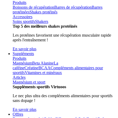
Produits
Boissons de récupération
Barres de récupération
Barres
protéinées
Shakes protéinés
Accessoires
Soins sportifs
Shakers
Top 5 des meilleurs shakes protéinés
Les protéines favorisent une récupération musculaire rapide
après l'entraînement !
En savoir plus
Suppléments
Produits
Magnésium
Beta Alanine
La
caféine
Créatine
BCAA
Compléments alimentaires pour
sportifs
Vitamines et minéraux
Articles
Magnésium et sport
Suppléments sportifs Virtuoos
Le nec plus ultra des compléments alimentaires pour sportifs
sans dopage !
En savoir plus
Offres