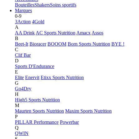
Bouteilles
Shakers
Soins sportifs
Marques
0-9
3Action
4Gold
A
AA Drink
AC Sports Nutrition
Amacx
Assos
B
Beet-It
Bioracer
BOOOM
Born Sports Nutrition
BYE !
C
Clif Bar
D
Sports D'Endurance
E
Elite
Enervit
Etixx Sports Nutrition
G
Go4Dry
H
High5 Sports Nutrition
M
Maurten Sports Nutrition
Maxim Sports Nutrition
P
PILLAR Performance
Powerbar
Q
QWIN
S