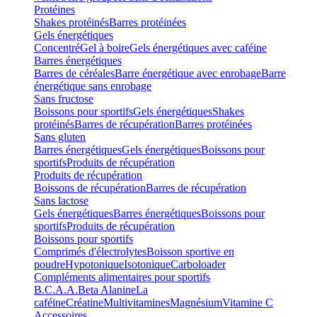
Protéines
Shakes protéinés
Barres protéinées
Gels énergétiques
Concentré
Gel à boire
Gels énergétiques avec caféine
Barres énergétiques
Barres de céréales
Barre énergétique avec enrobage
Barre
énergétique sans enrobage
Sans fructose
Boissons pour sportifs
Gels énergétiques
Shakes
protéinés
Barres de récupération
Barres protéinées
Sans gluten
Barres énergétiques
Gels énergétiques
Boissons pour
sportifs
Produits de récupération
Produits de récupération
Boissons de récupération
Barres de récupération
Sans lactose
Gels énergétiques
Barres énergétiques
Boissons pour
sportifs
Produits de récupération
Boissons pour sportifs
Comprimés d'électrolytes
Boisson sportive en
poudre
Hypotonique
Isotonique
Carboloader
Compléments alimentaires pour sportifs
B.C.A.A.
Beta Alanine
La
caféine
Créatine
Multivitamines
Magnésium
Vitamine C
Accessoires