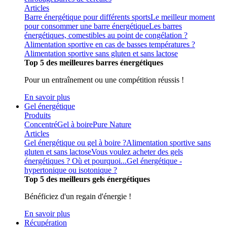
Articles
Barre énergétique pour différents sports
Le meilleur moment
pour consommer une barre énergétique
Les barres
énergétiques, comestibles au point de congélation ?
Alimentation sportive en cas de basses températures ?
Alimentation sportive sans gluten et sans lactose
Top 5 des meilleures barres énergétiques
Pour un entraînement ou une compétition réussis !
En savoir plus
Gel énergétique
Produits
Concentré
Gel à boire
Pure Nature
Articles
Gel énergétique ou gel à boire ?
Alimentation sportive sans
gluten et sans lactose
Vous voulez acheter des gels
énergétiques ? Où et pourquoi...
Gel énergétique -
hypertonique ou isotonique ?
Top 5 des meilleurs gels énergétiques
Bénéficiez d'un regain d'énergie !
En savoir plus
Récupération