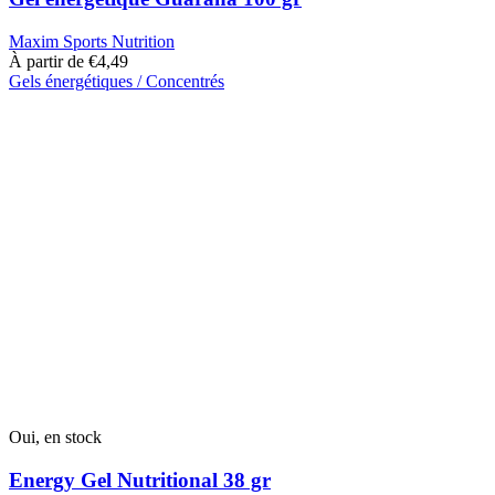
Maxim Sports Nutrition
À partir de
€
4,49
Gels énergétiques / Concentrés
Ce
produit
a
plusieurs
variantes.
Les
options
peuvent
être
choisies
sur
la
page
du
produit
Oui, en stock
Energy Gel Nutritional 38 gr