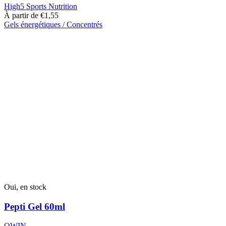
High5 Sports Nutrition
À partir de
€
1,55
Gels énergétiques / Concentrés
Ce
produit
a
plusieurs
variantes.
Les
options
peuvent
être
choisies
sur
la
page
du
produit
Oui, en stock
Pepti Gel 60ml
QWIN