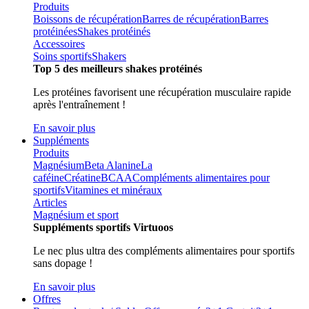
Produits
Boissons de récupération
Barres de récupération
Barres
protéinées
Shakes protéinés
Accessoires
Soins sportifs
Shakers
Top 5 des meilleurs shakes protéinés
Les protéines favorisent une récupération musculaire rapide
après l'entraînement !
En savoir plus
Suppléments
Produits
Magnésium
Beta Alanine
La
caféine
Créatine
BCAA
Compléments alimentaires pour
sportifs
Vitamines et minéraux
Articles
Magnésium et sport
Suppléments sportifs Virtuoos
Le nec plus ultra des compléments alimentaires pour sportifs
sans dopage !
En savoir plus
Offres