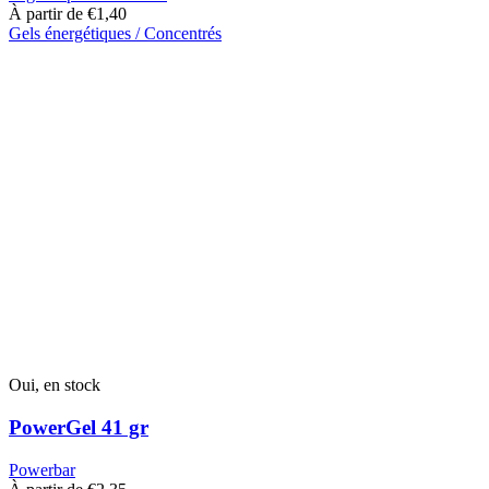
À partir de
€
1,40
Gels énergétiques / Concentrés
Ce
produit
a
plusieurs
variantes.
Les
options
peuvent
être
choisies
sur
la
page
du
produit
Oui, en stock
PowerGel 41 gr
Powerbar