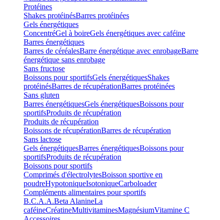
Protéines
Shakes protéinés
Barres protéinées
Gels énergétiques
Concentré
Gel à boire
Gels énergétiques avec caféine
Barres énergétiques
Barres de céréales
Barre énergétique avec enrobage
Barre
énergétique sans enrobage
Sans fructose
Boissons pour sportifs
Gels énergétiques
Shakes
protéinés
Barres de récupération
Barres protéinées
Sans gluten
Barres énergétiques
Gels énergétiques
Boissons pour
sportifs
Produits de récupération
Produits de récupération
Boissons de récupération
Barres de récupération
Sans lactose
Gels énergétiques
Barres énergétiques
Boissons pour
sportifs
Produits de récupération
Boissons pour sportifs
Comprimés d'électrolytes
Boisson sportive en
poudre
Hypotonique
Isotonique
Carboloader
Compléments alimentaires pour sportifs
B.C.A.A.
Beta Alanine
La
caféine
Créatine
Multivitamines
Magnésium
Vitamine C
Accessoires