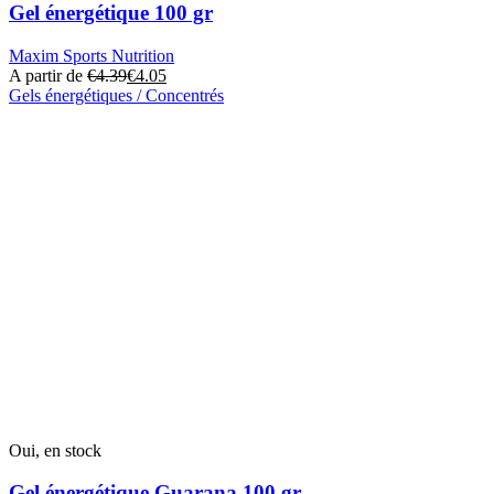
Gel énergétique 100 gr
Maxim Sports Nutrition
A partir de
€
4.39
€
4.05
Gels énergétiques / Concentrés
Ce
produit
a
plusieurs
variantes.
Les
options
peuvent
être
choisies
sur
la
page
du
produit
Oui, en stock
Gel énergétique Guarana 100 gr