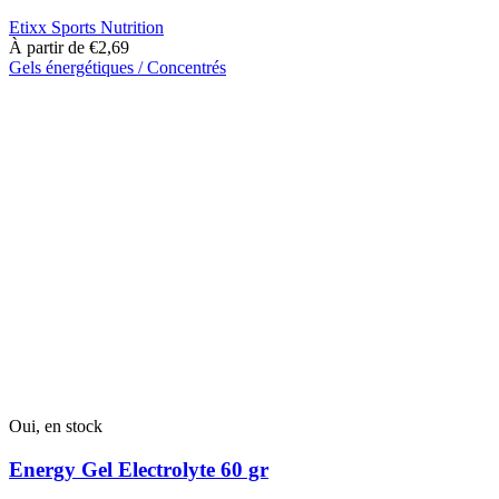
Etixx Sports Nutrition
À partir de
€
2,69
Gels énergétiques / Concentrés
Ce
produit
a
plusieurs
variantes.
Les
options
peuvent
être
choisies
sur
la
page
du
produit
Oui, en stock
Energy Gel Electrolyte 60 gr