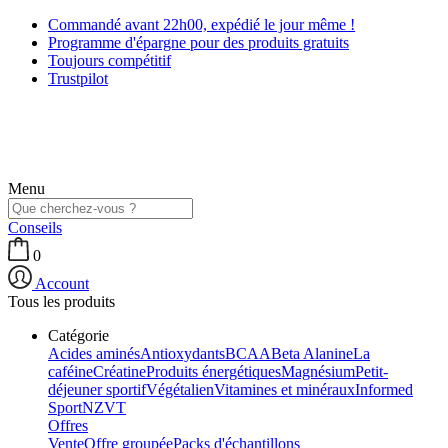
Commandé avant 22h00, expédié le jour même !
Programme d'épargne pour des produits gratuits
Toujours compétitif
Trustpilot
Menu
Conseils
0
Account
Tous les produits
Catégorie
Acides aminés
Antioxydants
BCAA
Beta Alanine
La
caféine
Créatine
Produits énergétiques
Magnésium
Petit-
déjeuner sportif
Végétalien
Vitamines et minéraux
Informed
Sport
NZVT
Offres
Vente
Offre groupée
Packs d'échantillons