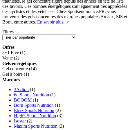
triathlètes, le gel concentré figure depuis des années en tête de liste
des favoris. Ces bombes énergétiques sont également très appréciées
des cyclistes et des vététistes. Chez Sportsendurance.FR, vous
trouverez des gels concentrés des marques populaires Amacx, SIS et
Born, entre autres.
En savoir plus...>
Filtres
Offres
3+1 Free
(1)
Vente
(2)
Gels énergétiques
Gel concentré
(14)
Gel à boire
(1)
Marques
3Action
(1)
6d Sports Nutrition
(1)
BOOOM
(1)
Born Sports Nutrition
(1)
Etixx Sports Nutrition
(2)
High5 Sports Nutrition
(3)
Isostar
(2)
Maxim Sports Nutrition
(3)