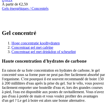
À partir de
€
2,59
Gels énergétiques / Concentrés
Ce
produit
a
plusieurs
variantes.
Gel concentré
Les
options
peuvent
Hoge concentratie koolhydraten
être
Concentraat gel met cafeïne
choisies
Concentraat gel met drinkdop of scheurlint
sur
la
Haute concentration d'hydrates de carbone
page
du
En raison de sa forte concentration en hydrates de carbone, le gel
produit
concentré sous sa forme pure ne peut pas être facilement absorbé par
l'organisme. C'est pourquoi il est souvent recommandé de boire 150
à 200 millilitres d'eau après la prise du gel. Sur le vélo, vous pouvez
facilement emporter une bouteille d'eau et, lors des grandes courses
à pied, l'eau est disponible aux postes de ravitaillement. Vous n'avez
pas d'eau à portée de main et vous voulez profiter des avantages
d'un gel ? Le gel à boire est alors une bonne alternative.