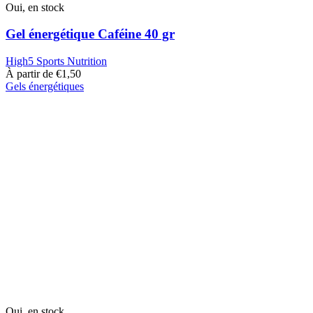
Oui, en stock
Gel énergétique Caféine 40 gr
High5 Sports Nutrition
À partir de
€
1,50
Gels énergétiques
Ce
produit
a
plusieurs
variantes.
Les
options
peuvent
être
choisies
sur
la
page
du
produit
Oui, en stock