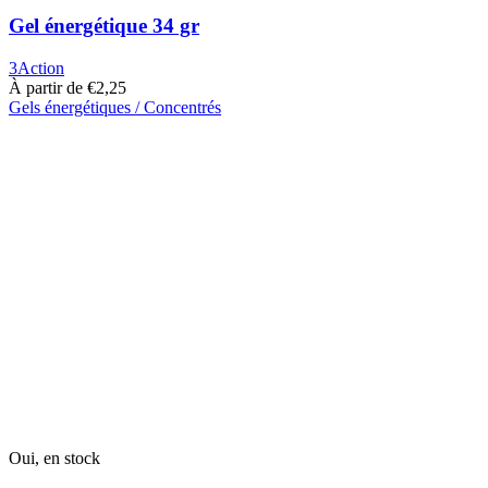
Gel énergétique 34 gr
3Action
À partir de
€
2,25
Gels énergétiques / Concentrés
Ce
produit
a
plusieurs
variantes.
Les
options
peuvent
être
choisies
sur
la
page
du
produit
Oui, en stock