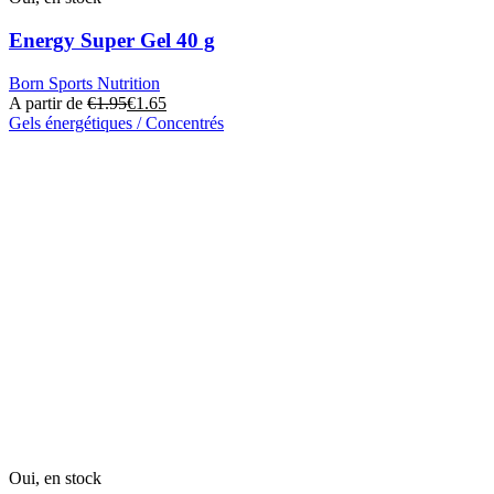
Energy Super Gel 40 g
Born Sports Nutrition
A partir de
€
1.95
€
1.65
Gels énergétiques / Concentrés
Ce
produit
a
plusieurs
variantes.
Les
options
peuvent
être
choisies
sur
la
page
du
produit
Oui, en stock