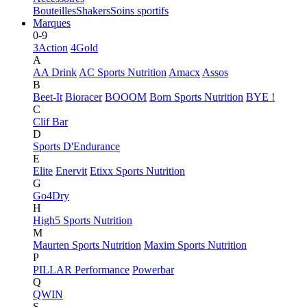
Bouteilles
Shakers
Soins sportifs
Marques
0-9
3Action
4Gold
A
AA Drink
AC Sports Nutrition
Amacx
Assos
B
Beet-It
Bioracer
BOOOM
Born Sports Nutrition
BYE !
C
Clif Bar
D
Sports D'Endurance
E
Elite
Enervit
Etixx Sports Nutrition
G
Go4Dry
H
High5 Sports Nutrition
M
Maurten Sports Nutrition
Maxim Sports Nutrition
P
PILLAR Performance
Powerbar
Q
QWIN
S