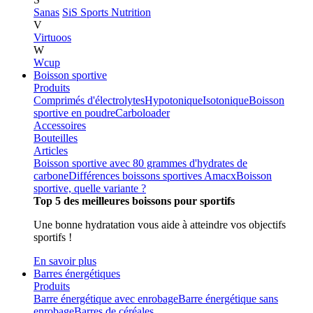
Sanas
SiS Sports Nutrition
V
Virtuoos
W
Wcup
Boisson sportive
Produits
Comprimés d'électrolytes
Hypotonique
Isotonique
Boisson
sportive en poudre
Carboloader
Accessoires
Bouteilles
Articles
Boisson sportive avec 80 grammes d'hydrates de
carbone
Différences boissons sportives Amacx
Boisson
sportive, quelle variante ?
Top 5 des meilleures boissons pour sportifs
Une bonne hydratation vous aide à atteindre vos objectifs
sportifs !
En savoir plus
Barres énergétiques
Produits
Barre énergétique avec enrobage
Barre énergétique sans
enrobage
Barres de céréales