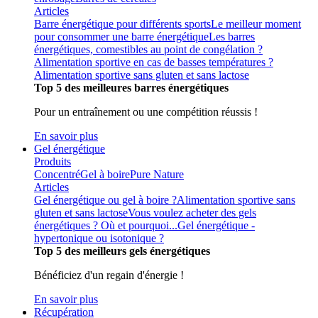
Articles
Barre énergétique pour différents sports
Le meilleur moment
pour consommer une barre énergétique
Les barres
énergétiques, comestibles au point de congélation ?
Alimentation sportive en cas de basses températures ?
Alimentation sportive sans gluten et sans lactose
Top 5 des meilleures barres énergétiques
Pour un entraînement ou une compétition réussis !
En savoir plus
Gel énergétique
Produits
Concentré
Gel à boire
Pure Nature
Articles
Gel énergétique ou gel à boire ?
Alimentation sportive sans
gluten et sans lactose
Vous voulez acheter des gels
énergétiques ? Où et pourquoi...
Gel énergétique -
hypertonique ou isotonique ?
Top 5 des meilleurs gels énergétiques
Bénéficiez d'un regain d'énergie !
En savoir plus
Récupération