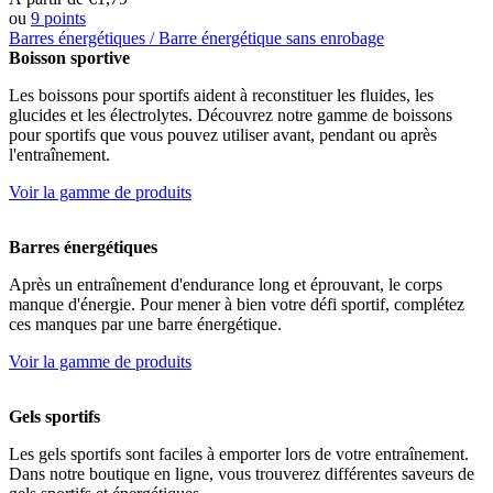
ou
9 points
Barres énergétiques / Barre énergétique sans enrobage
Ce
Boisson sportive
produit
Les boissons pour sportifs aident à reconstituer les fluides, les
a
glucides et les électrolytes. Découvrez notre gamme de boissons
plusieurs
pour sportifs que vous pouvez utiliser avant, pendant ou après
variantes.
l'entraînement.
Les
options
Voir la gamme de produits
peuvent
être
choisies
Barres énergétiques
sur
la
Après un entraînement d'endurance long et éprouvant, le corps
page
manque d'énergie. Pour mener à bien votre défi sportif, complétez
du
ces manques par une barre énergétique.
produit
Voir la gamme de produits
Gels sportifs
Les gels sportifs sont faciles à emporter lors de votre entraînement.
Dans notre boutique en ligne, vous trouverez différentes saveurs de