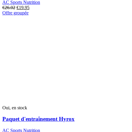
AC Sports Nutrition
€
26.02
Le
€
19.95
Le
Offre groupée
prix
prix
original
actuel
était
est
de
de
:
19,95
€26.02.
€.
Oui, en stock
Paquet d'entraînement Hyrox
AC Sports Nutrition