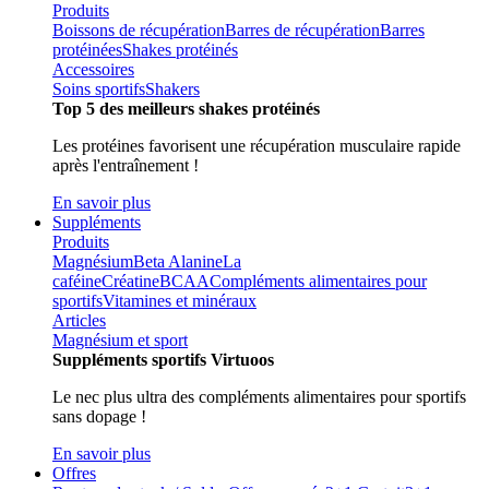
Produits
Boissons de récupération
Barres de récupération
Barres
protéinées
Shakes protéinés
Accessoires
Soins sportifs
Shakers
Top 5 des meilleurs shakes protéinés
Les protéines favorisent une récupération musculaire rapide
après l'entraînement !
En savoir plus
Suppléments
Produits
Magnésium
Beta Alanine
La
caféine
Créatine
BCAA
Compléments alimentaires pour
sportifs
Vitamines et minéraux
Articles
Magnésium et sport
Suppléments sportifs Virtuoos
Le nec plus ultra des compléments alimentaires pour sportifs
sans dopage !
En savoir plus
Offres