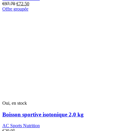
€
97.70
Le
€
72.50
Le
Offre groupée
prix
prix
d'origine
actuel
était
est
de
de
:
:
€97.70.
€72.50.
Oui, en stock
Boisson sportive isotonique 2,0 kg
AC Sports Nutrition
€
29.95