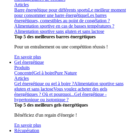
Articles
Barre énergétique pour différents sports
Le meilleur moment
pour consommer une barre énergétique
Les barres
énergétiques, comestibles au point de congélation ?
Alimentation sportive en cas de basses températures ?
Alimentation sportive sans gluten et sans lactose
Top 5 des meilleures barres énergétiques
Pour un entraînement ou une compétition réussis !
En savoir plus
Gel énergétique
Produits
Concentré
Gel à boire
Pure Nature
Articles
Gel énergétique ou gel à boire ?
Alimentation sportive sans
gluten et sans lactose
Vous voulez acheter des gels
énergétiques ? Où et pourquoi...
Gel énergétique -
hypertonique ou isotonique ?
Top 5 des meilleurs gels énergétiques
Bénéficiez d'un regain d'énergie !
En savoir plus
Récupération