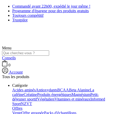
Commandé avant 22h00, expédié le jour même !
Programme d'épargne pour des produits gratuits
Toujours compétitif
Trustpilot
Menu
Conseils
0
Account
Tous les produits
Catégorie
Acides aminés
Antioxydants
BCAA
Beta Alanine
La
caféine
Créatine
Produits énergétiques
Magnésium
Petit-
déjeuner sportif
Végétalien
Vitamines et minéraux
Informed
Sport
NZVT
Offres
Vente
Offre groupée
Packs d'échantillons