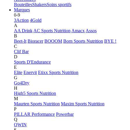
Bouteilles
Shakers
Soins sportifs
Marques
0-9
3Action
4Gold
A
AA Drink
AC Sports Nutrition
Amacx
Assos
B
Beet-It
Bioracer
BOOOM
Born Sports Nutrition
BYE !
C
Clif Bar
D
Sports D'Endurance
E
Elite
Enervit
Etixx Sports Nutrition
G
Go4Dry
H
High5 Sports Nutrition
M
Maurten Sports Nutrition
Maxim Sports Nutrition
P
PILLAR Performance
Powerbar
Q
QWIN
S