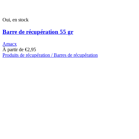
Oui, en stock
Barre de récupération 55 gr
Amacx
À partir de
€
2,95
Produits de récupération / Barres de récupération
Ce
produit
a
plusieurs
variantes.
Les
options
peuvent
être
choisies
sur
la
page
du
produit