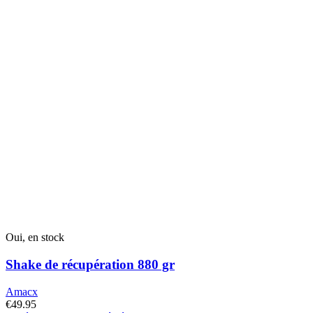
du
produit
Oui, en stock
Shake de récupération 880 gr
Amacx
€
49.95