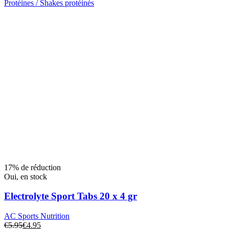
Protéines / Shakes protéinés
Ce
produit
a
plusieurs
variantes.
Les
options
peuvent
être
choisies
sur
la
page
du
produit
17% de réduction
Oui, en stock
Electrolyte Sport Tabs 20 x 4 gr
AC Sports Nutrition
€
5.95
€
4.95