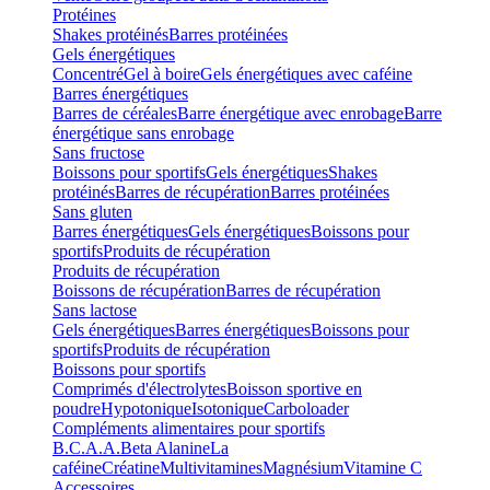
Protéines
Shakes protéinés
Barres protéinées
Gels énergétiques
Concentré
Gel à boire
Gels énergétiques avec caféine
Barres énergétiques
Barres de céréales
Barre énergétique avec enrobage
Barre
énergétique sans enrobage
Sans fructose
Boissons pour sportifs
Gels énergétiques
Shakes
protéinés
Barres de récupération
Barres protéinées
Sans gluten
Barres énergétiques
Gels énergétiques
Boissons pour
sportifs
Produits de récupération
Produits de récupération
Boissons de récupération
Barres de récupération
Sans lactose
Gels énergétiques
Barres énergétiques
Boissons pour
sportifs
Produits de récupération
Boissons pour sportifs
Comprimés d'électrolytes
Boisson sportive en
poudre
Hypotonique
Isotonique
Carboloader
Compléments alimentaires pour sportifs
B.C.A.A.
Beta Alanine
La
caféine
Créatine
Multivitamines
Magnésium
Vitamine C
Accessoires