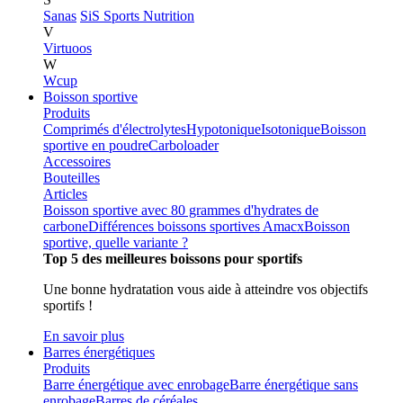
Sanas
SiS Sports Nutrition
V
Virtuoos
W
Wcup
Boisson sportive
Produits
Comprimés d'électrolytes
Hypotonique
Isotonique
Boisson
sportive en poudre
Carboloader
Accessoires
Bouteilles
Articles
Boisson sportive avec 80 grammes d'hydrates de
carbone
Différences boissons sportives Amacx
Boisson
sportive, quelle variante ?
Top 5 des meilleures boissons pour sportifs
Une bonne hydratation vous aide à atteindre vos objectifs
sportifs !
En savoir plus
Barres énergétiques
Produits
Barre énergétique avec enrobage
Barre énergétique sans
enrobage
Barres de céréales