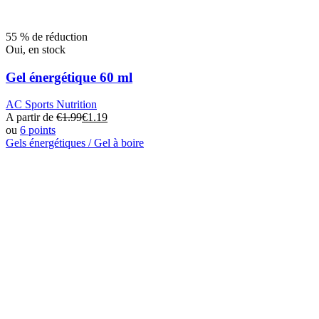
55 % de réduction
Oui, en stock
Gel énergétique 60 ml
AC Sports Nutrition
A partir de
€
1.99
€
1.19
ou
6 points
Gels énergétiques / Gel à boire
Ce
produit
a
plusieurs
variantes.
Les
options
peuvent
être
choisies
sur
la
page