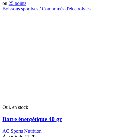
ou
25 points
Boissons sportives / Comprimés d'électrolytes
Ce
produit
a
plusieurs
variantes.
Les
options
peuvent
être
choisies
sur
la
page
du
produit
Oui, en stock
Barre énergétique 40 gr
AC Sports Nutrition
À partir de
€
1,79