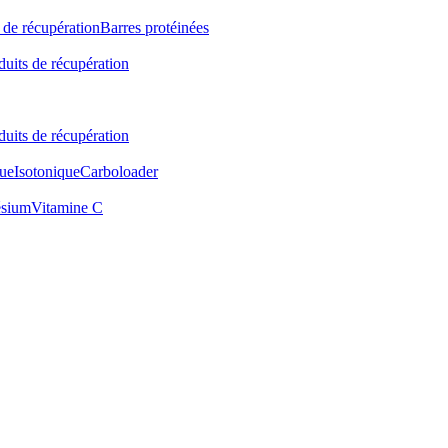
 de récupération
Barres protéinées
duits de récupération
duits de récupération
ue
Isotonique
Carboloader
sium
Vitamine C