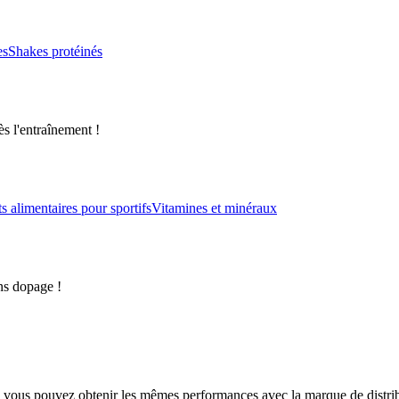
es
Shakes protéinés
s l'entraînement !
alimentaires pour sportifs
Vitamines et minéraux
ns dopage !
 vous pouvez obtenir les mêmes performances avec la marque de distri