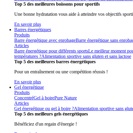
Top 5 des meilleures boissons pour sportifs
Une bonne hydratation vous aide à atteindre vos objectifs sporti
En savoir plus
Barres énergétiques
Produits
Barre énergétique avec enrobage
Barre énergétique sans enroba
Articles
Barre énergétique pour différents sports
Le meilleur moment pou
températures ?
Alimentation sportive sans gluten et sans lactose
Top 5 des meilleures barres énergétiques
Pour un entraînement ou une compétition réussis !
En savoir plus
Gel énergétique
Produits
Concentré
Gel à boire
Pure Nature
Articles
Gel énergétique ou gel à boire ?
Alimentation sportive sans glute
Top 5 des meilleurs gels énergétiques
Bénéficiez d'un regain d'énergie !