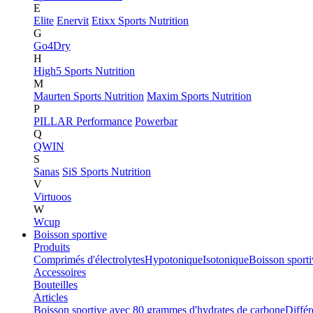
E
Elite
Enervit
Etixx Sports Nutrition
G
Go4Dry
H
High5 Sports Nutrition
M
Maurten Sports Nutrition
Maxim Sports Nutrition
P
PILLAR Performance
Powerbar
Q
QWIN
S
Sanas
SiS Sports Nutrition
V
Virtuoos
W
Wcup
Boisson sportive
Produits
Comprimés d'électrolytes
Hypotonique
Isotonique
Boisson sport
Accessoires
Bouteilles
Articles
Boisson sportive avec 80 grammes d'hydrates de carbone
Différ