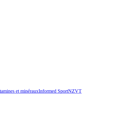
tamines et minéraux
Informed Sport
NZVT