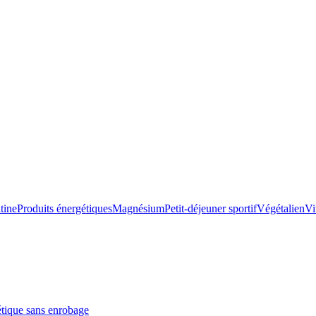
tine
Produits énergétiques
Magnésium
Petit-déjeuner sportif
Végétalien
Vi
étique sans enrobage