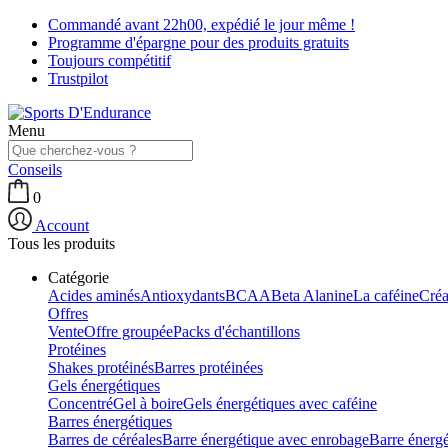
Commandé avant 22h00, expédié le jour même !
Programme d'épargne pour des produits gratuits
Toujours compétitif
Trustpilot
Menu
Conseils
0
Account
Tous les produits
Catégorie
Acides aminés
Antioxydants
BCAA
Beta Alanine
La caféine
Créa
Offres
Vente
Offre groupée
Packs d'échantillons
Protéines
Shakes protéinés
Barres protéinées
Gels énergétiques
Concentré
Gel à boire
Gels énergétiques avec caféine
Barres énergétiques
Barres de céréales
Barre énergétique avec enrobage
Barre énerg