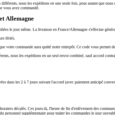
ifférents, nous les expédions en une seule fois, pour autant que nous n
e que vous avez commandé.
 et Allemagne
iées le jour même. La livraison en France/Allemagne s'effectue général
rs fériés.
votre commande aura quitté notre entrepôt. Ce code vous permet de s
rents, nous les expédions en un seul envoi combiné, sauf accord contraire
es dans les 2 à 7 jours suivant l'accord (avec paiement anticipé conve
en horaires décalés. Ces jours-là, l'heure de fin d'enlèvement des comman
 du personnel supplémentaire pour traiter les commandes le jour ouvrabl