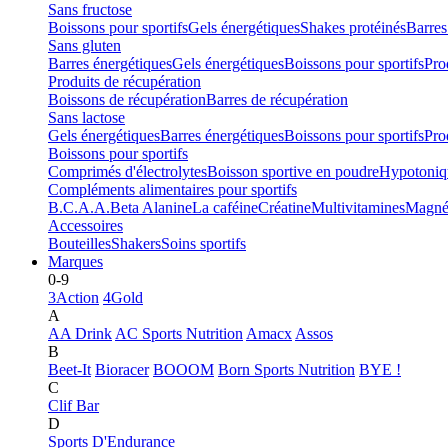
Sans fructose
Boissons pour sportifs
Gels énergétiques
Shakes protéinés
Barres
Sans gluten
Barres énergétiques
Gels énergétiques
Boissons pour sportifs
Pro
Produits de récupération
Boissons de récupération
Barres de récupération
Sans lactose
Gels énergétiques
Barres énergétiques
Boissons pour sportifs
Pro
Boissons pour sportifs
Comprimés d'électrolytes
Boisson sportive en poudre
Hypotoniq
Compléments alimentaires pour sportifs
B.C.A.A.
Beta Alanine
La caféine
Créatine
Multivitamines
Magné
Accessoires
Bouteilles
Shakers
Soins sportifs
Marques
0-9
3Action
4Gold
A
AA Drink
AC Sports Nutrition
Amacx
Assos
B
Beet-It
Bioracer
BOOOM
Born Sports Nutrition
BYE !
C
Clif Bar
D
Sports D'Endurance