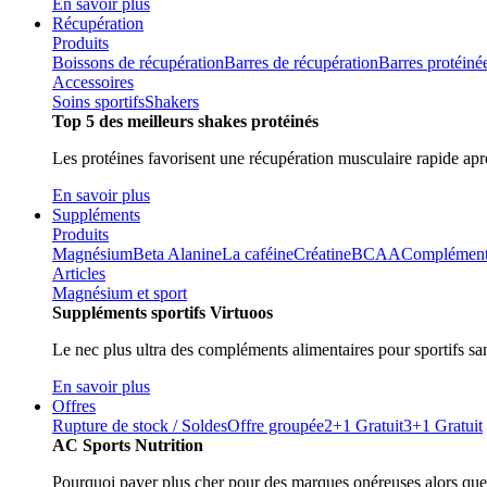
En savoir plus
Récupération
Produits
Boissons de récupération
Barres de récupération
Barres protéiné
Accessoires
Soins sportifs
Shakers
Top 5 des meilleurs shakes protéinés
Les protéines favorisent une récupération musculaire rapide aprè
En savoir plus
Suppléments
Produits
Magnésium
Beta Alanine
La caféine
Créatine
BCAA
Compléments 
Articles
Magnésium et sport
Suppléments sportifs Virtuoos
Le nec plus ultra des compléments alimentaires pour sportifs sa
En savoir plus
Offres
Rupture de stock / Soldes
Offre groupée
2+1 Gratuit
3+1 Gratuit
AC Sports Nutrition
Pourquoi payer plus cher pour des marques onéreuses alors que