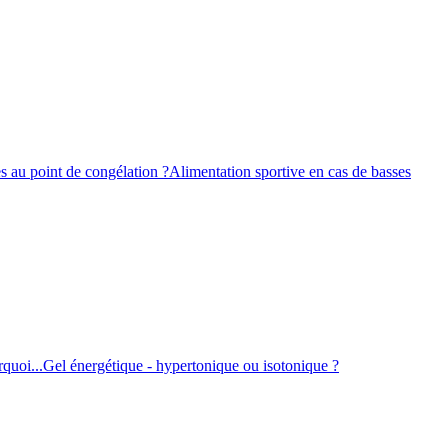
s au point de congélation ?
Alimentation sportive en cas de basses
quoi...
Gel énergétique - hypertonique ou isotonique ?