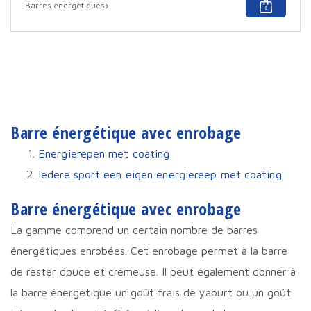
Ce
Barres énergétiques
produ
a
plusi
varia
Cett
opti
peut
être
sélec
sur
Barre énergétique avec enrobage
la
page
Energierepen met coating
du
Iedere sport een eigen energiereep met coating
produ
Barre énergétique avec enrobage
La gamme comprend un certain nombre de barres
énergétiques enrobées. Cet enrobage permet à la barre
de rester douce et crémeuse. Il peut également donner à
la barre énergétique un goût frais de yaourt ou un goût