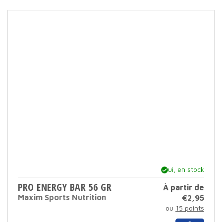
plusi
varia
Cett
opti
peut
être
sélec
sur
la
page
du
produ
Oui, en stock
PRO ENERGY BAR 56 GR
À partir de
Maxim Sports Nutrition
€
2,95
ou
15 points