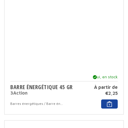
peut
être
sélec
sur
la
page
du
produ
Oui, en stock
BARRE ÉNERGÉTIQUE 45 GR
À partir de
3Action
€
2,25
Ce
Barres énergétiques / Barre énergétique avec enrobage
produ
a
plusi
varia
Cett