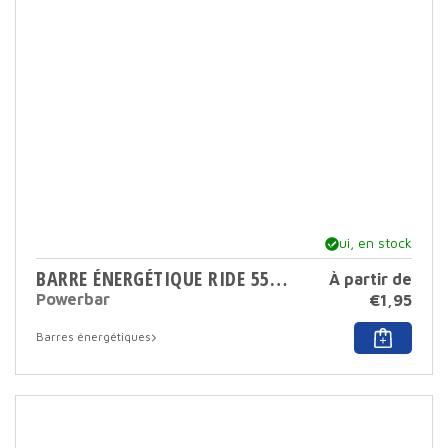
Oui, en stock
BARRE ÉNERGÉTIQUE RIDE 55 GR
À partir de
Powerbar
€
1,95
Ce
Barres énergétiques
produ
a
plusi
varia
Cett
opti