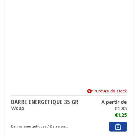
opti
peut
être
sélec
sur
la
page
du
produ
En rupture de stock
BARRE ÉNERGÉTIQUE 35 GR
A partir de
Wcup
€
1.85
€
1.25
Ce
Barres énergétiques / Barre énergétique avec enrobage
produ
a