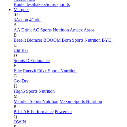
Bouteilles
Shakers
Soins sportifs
Marques
0-9
3Action
4Gold
A
AA Drink
AC Sports Nutrition
Amacx
Assos
B
Beet-It
Bioracer
BOOOM
Born Sports Nutrition
BYE !
C
Clif Bar
D
Sports D'Endurance
E
Elite
Enervit
Etixx Sports Nutrition
G
Go4Dry
H
High5 Sports Nutrition
M
Maurten Sports Nutrition
Maxim Sports Nutrition
P
PILLAR Performance
Powerbar
Q
QWIN
S