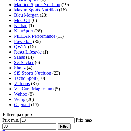
Maurten Sports Nutrition
(19)
Maxim Sports Nutrition
(16)
Bleu Morgan
(28)
Muc-Off
(6)
Nathan
(1)
NatuSport
(28)
PILLAR Performance
(11)
Powerbar
(36)
QWIN
(16)
Reset Lifestyle
(1)
Sanas
(14)
SeaSucker
(6)
Shokz
(4)
SiS Sports Nutrition
(23)
Tactic Sport
(10)
Virtuoos
(35)
VitaCura Magnésium
(5)
Wahoo
(8)
Wcup
(20)
Gagnant
(15)
Filtrer par prix
Prix min.
Prix max.
Filtre