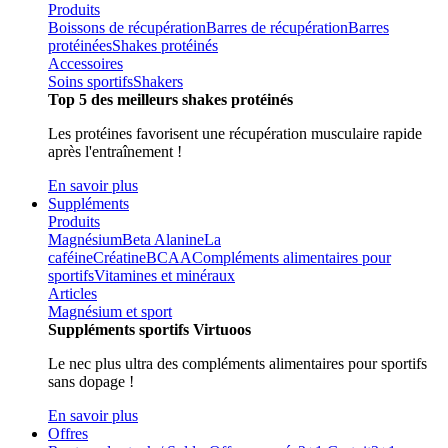
Produits
Boissons de récupération
Barres de récupération
Barres
protéinées
Shakes protéinés
Accessoires
Soins sportifs
Shakers
Top 5 des meilleurs shakes protéinés
Les protéines favorisent une récupération musculaire rapide
après l'entraînement !
En savoir plus
Suppléments
Produits
Magnésium
Beta Alanine
La
caféine
Créatine
BCAA
Compléments alimentaires pour
sportifs
Vitamines et minéraux
Articles
Magnésium et sport
Suppléments sportifs Virtuoos
Le nec plus ultra des compléments alimentaires pour sportifs
sans dopage !
En savoir plus
Offres