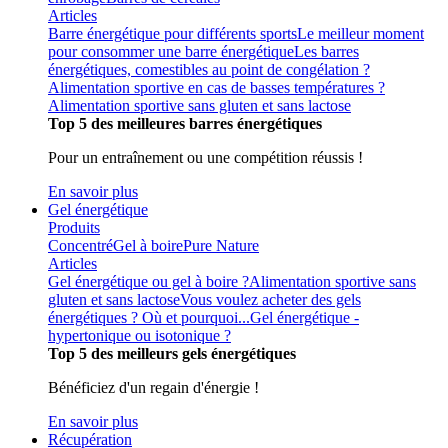
Articles
Barre énergétique pour différents sports
Le meilleur moment
pour consommer une barre énergétique
Les barres
énergétiques, comestibles au point de congélation ?
Alimentation sportive en cas de basses températures ?
Alimentation sportive sans gluten et sans lactose
Top 5 des meilleures barres énergétiques
Pour un entraînement ou une compétition réussis !
En savoir plus
Gel énergétique
Produits
Concentré
Gel à boire
Pure Nature
Articles
Gel énergétique ou gel à boire ?
Alimentation sportive sans
gluten et sans lactose
Vous voulez acheter des gels
énergétiques ? Où et pourquoi...
Gel énergétique -
hypertonique ou isotonique ?
Top 5 des meilleurs gels énergétiques
Bénéficiez d'un regain d'énergie !
En savoir plus
Récupération