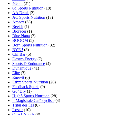
4Gold
(21)
6d Sports Nutrition
(18)
AA Drink
(2)
AC Sports Nutrition
(18)
Amacx
(63)
Beet-It
(1)
Bioracer
(1)
Blue Nana
(2)
BOOOM
(5)
Born Sports Nutrition
(32)
BYE !
(8)
Clif Bar
(5)
Dextro Energy
(7)
Sports D'Endurance
(4)
Dynamique
(41)
Elite
(3)
Enervit
(6)
Etixx Sports Nutrition
(26)
Feedback Sports
(9)
Go4Dry
(1)
High5 Sports Nutrition
(28)
Il Magistrale Café cycliste
(4)
Tribu des îles
(6)
Isostar
(10)
Quack Sports
(8)