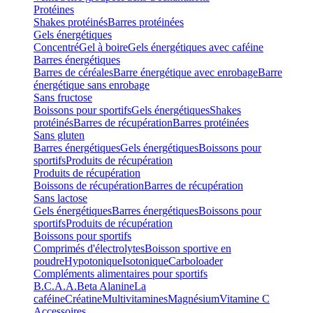
Protéines
Shakes protéinés
Barres protéinées
Gels énergétiques
Concentré
Gel à boire
Gels énergétiques avec caféine
Barres énergétiques
Barres de céréales
Barre énergétique avec enrobage
Barre
énergétique sans enrobage
Sans fructose
Boissons pour sportifs
Gels énergétiques
Shakes
protéinés
Barres de récupération
Barres protéinées
Sans gluten
Barres énergétiques
Gels énergétiques
Boissons pour
sportifs
Produits de récupération
Produits de récupération
Boissons de récupération
Barres de récupération
Sans lactose
Gels énergétiques
Barres énergétiques
Boissons pour
sportifs
Produits de récupération
Boissons pour sportifs
Comprimés d'électrolytes
Boisson sportive en
poudre
Hypotonique
Isotonique
Carboloader
Compléments alimentaires pour sportifs
B.C.A.A.
Beta Alanine
La
caféine
Créatine
Multivitamines
Magnésium
Vitamine C
Accessoires