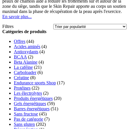
peaux de chamois aide à réduire les frottements sur et autour de la
zone du siège, tandis que le Skin Repair apporte au corps un soutien
maximal dans la phase de récupération de la peau après l'exercice.
En savoir plus...
Filtres
Catégories de produits
Offres
(44)
Acides aminés
(4)
Antioxydants
(4)
BCAA
(2)
Beta Alanine
(4)
La caféine
(21)
Carboloader
(6)
Créatine
(8)
Endurance sports Shop
(17)
Protéines
(22)
Les électrolytes
(2)
Produits énergétiques
(20)
Gels énergétiques
(59)
Barres énergétiques
(51)
Sans fructose
(45)
Pas de catégorie
(7)
Sans gluten
(202)