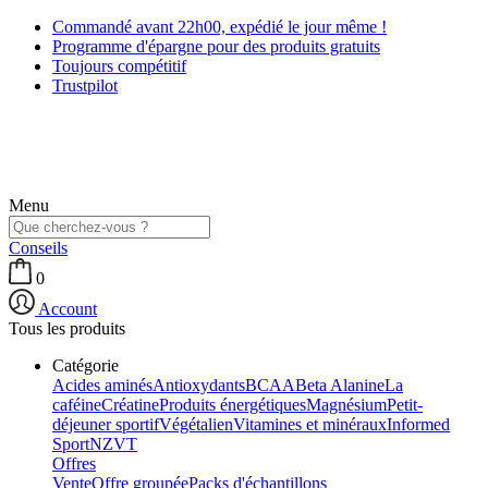
Commandé avant 22h00, expédié le jour même !
Programme d'épargne pour des produits gratuits
Toujours compétitif
Trustpilot
Menu
Conseils
0
Account
Tous les produits
Catégorie
Acides aminés
Antioxydants
BCAA
Beta Alanine
La
caféine
Créatine
Produits énergétiques
Magnésium
Petit-
déjeuner sportif
Végétalien
Vitamines et minéraux
Informed
Sport
NZVT
Offres
Vente
Offre groupée
Packs d'échantillons