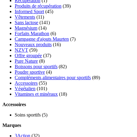
Récupération
(1)
Produits de récupération
(39)
Informed Sport
(45)
Vêtements
(11)
Sans lactose
(141)
Magnésium
(14)
Forfaits Marathon
(6)
Campagne d'ajouts Maurten
(7)
Nouveaux produits
(16)
NZVT
(59)
Offre groupée
(37)
Pure Nature
(8)
Boissons pour sportifs
(82)
Poudre sportive
(4)
Compléments alimentaires pour sportifs
(89)
Accessoires
(55)
Végétalien
(101)
Vitamines et minéraux
(18)
Accessoires
Soins sportifs
(5)
Marques
3Action
(32)