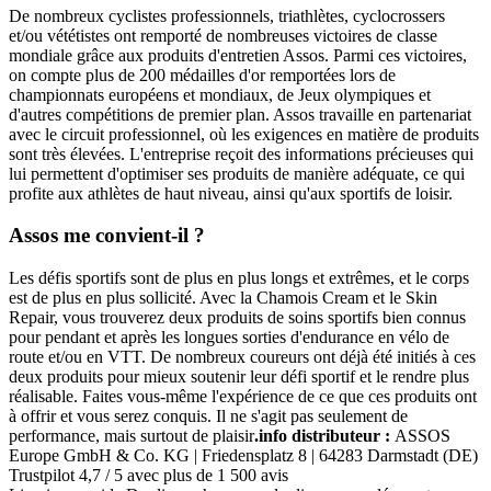
De nombreux cyclistes professionnels, triathlètes, cyclocrossers
et/ou vététistes ont remporté de nombreuses victoires de classe
mondiale grâce aux produits d'entretien Assos. Parmi ces victoires,
on compte plus de 200 médailles d'or remportées lors de
championnats européens et mondiaux, de Jeux olympiques et
d'autres compétitions de premier plan. Assos travaille en partenariat
avec le circuit professionnel, où les exigences en matière de produits
sont très élevées. L'entreprise reçoit des informations précieuses qui
lui permettent d'optimiser ses produits de manière adéquate, ce qui
profite aux athlètes de haut niveau, ainsi qu'aux sportifs de loisir.
Assos me convient-il ?
Les défis sportifs sont de plus en plus longs et extrêmes, et le corps
est de plus en plus sollicité. Avec la Chamois Cream et le Skin
Repair, vous trouverez deux produits de soins sportifs bien connus
pour pendant et après les longues sorties d'endurance en vélo de
route et/ou en VTT. De nombreux coureurs ont déjà été initiés à ces
deux produits pour mieux soutenir leur défi sportif et le rendre plus
réalisable. Faites vous-même l'expérience de ce que ces produits ont
à offrir et vous serez conquis. Il ne s'agit pas seulement de
performance, mais surtout de plaisir
.info distributeur :
ASSOS
Europe GmbH & Co. KG | Friedensplatz 8 | 64283 Darmstadt (DE)
Trustpilot
4,7 / 5 avec plus de 1 500 avis