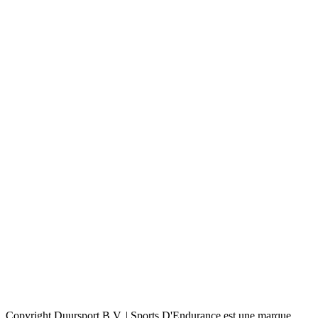
Copyright Duursport B.V. | Sports D'Endurance est une marque