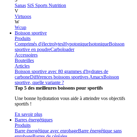
Sanas
SiS Sports Nutrition
V
Virtuoos
W
Wcup
Boisson sportive
Produits
Comprimés d'électrolytes
Hypotonique
Isotonique
Boisson
sportive en poudre
Carboloader
Accessoires
Bouteilles
Articles
Boisson sportive avec 80 grammes d'hydrates de
carbone
Différences boissons sportives Amacx
Boisson
sportive, quelle variante ?
Top 5 des meilleures boissons pour sportifs
Une bonne hydratation vous aide à atteindre vos objectifs
sportifs !
En savoir plus
Barres énergétiques
Produits
Barre énergétique avec enrobage
Barre énergétique sans
enrobage
Barres de céréales