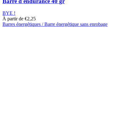
Barre d'endurance 40 gr
BYE !
À partir de
€
2,25
Barres énergétiques / Barre énergétique sans enrobage
Ce
produit
a
plusieurs
variantes.
Les
options
peuvent
être
choisies
sur
la
page
du
produit