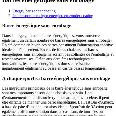
Les
options
peuvent
Energy bar zonder coating
être
Iedere sport een eigen energiereep zonder coating
choisies
sur
Barre énergétique sans enrobage
la
page
Dans la large gamme de barres énergétiques, vous trouverez
du
également un certain nombre de barres énergétiques sans enrobage.
produit
En été comme en hiver, ces barres constituent l'alimentation sportive
idéale en déplacement. En cas de fortes chaleurs, les barres
énergétiques sans enrobage ne sortent pas collantes de l'emballage et
restent savoureuses. Grâce aux dernières technologies et
innovations, les barres énergétiques dures et résistantes
appartiennent également au passé en cas de basses températures.
A chaque sport sa barre énergétique sans enrobage
Les ingrédients principaux de la barre énergétique sans enrobage
sont très importants et sont donc choisis avec soin. Lors
d'entraînements intensifs où le rythme cardiaque s'accélère, il peut
être difficile de manger une barre énergétique. La Fast Bar d'Amacx,
à base de pâte d'amande, est alors idéale. Sportfruit de 3Action peut
également offrir une solution dans ce cas. Lors de tournées ou