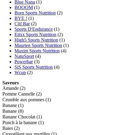
Blue Nana
(1)
BOOOM
(1)
Born Sports Nutrition
(2)
BYE !
(1)
Clif Bar
(2)
Sports D'Endurance
(1)
Etixx Sports Nutrition
(2)
High5 Sports Nutrition
(1)
Maurten Sports Nutrition
(1)
Maxim Sports Nutrition
(4)
NatuSport
(4)
Powerbar
(3)
SiS Sports Nutrition
(4)
Wcup
(2)
Saveurs
Amande
(2)
Pomme Cannelle
(2)
Crumble aux pommes
(1)
Banane
(1)
Banane
(8)
Banane Chocolat
(1)
Punch à la banane
(1)
Baies
(2)
Croustillant aux myrtilles
(1)