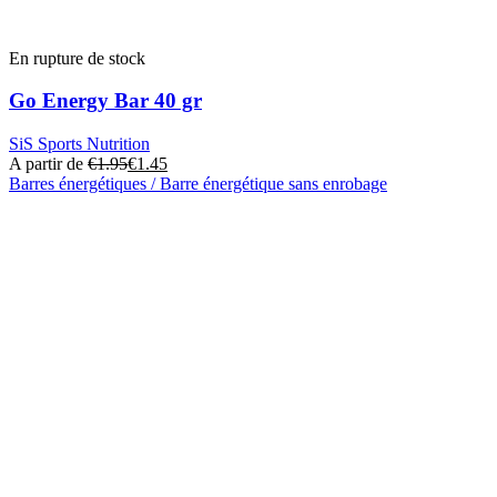
En rupture de stock
Go Energy Bar 40 gr
SiS Sports Nutrition
A partir de
€
1.95
€
1.45
Barres énergétiques / Barre énergétique sans enrobage
Ce
produit
a
plusieurs
variantes.
Les
options
peuvent
être
choisies
sur
la
page
du
produit