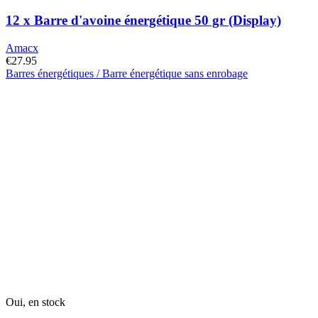
12 x Barre d'avoine énergétique 50 gr (Display)
Amacx
€
27.95
Barres énergétiques / Barre énergétique sans enrobage
Ce
produit
a
plusieurs
variantes.
Les
options
peuvent
être
choisies
sur
la
page
du
produit
Oui, en stock