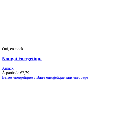
Oui, en stock
Nougat énergétique
Amacx
À partir de
€
2,79
Barres énergétiques / Barre énergétique sans enrobage
Ce
produit
a
plusieurs
variantes.
Les
options