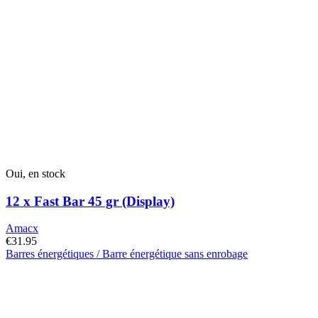
page
du
produit
Oui, en stock
12 x Fast Bar 45 gr (Display)
Amacx
€
31.95
Barres énergétiques / Barre énergétique sans enrobage
Ce
produit
a
plusieurs
variantes.