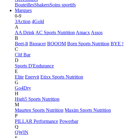
Bouteilles
Shakers
Soins sportifs
Marques
0-9
3Action
4Gold
A
AA Drink
AC Sports Nutrition
Amacx
Assos
B
Beet-It
Bioracer
BOOOM
Born Sports Nutrition
BYE !
C
Clif Bar
D
Sports D'Endurance
E
Elite
Enervit
Etixx Sports Nutrition
G
Go4Dry
H
High5 Sports Nutrition
M
Maurten Sports Nutrition
Maxim Sports Nutrition
P
PILLAR Performance
Powerbar
Q
QWIN
S