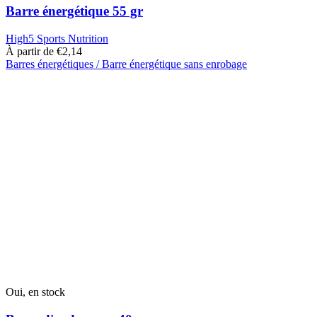
Barre énergétique 55 gr
High5 Sports Nutrition
À partir de
€
2,14
Barres énergétiques / Barre énergétique sans enrobage
Ce
produit
a
plusieurs
variantes.
Les
options
peuvent
être
choisies
sur
la
page
du
produit
Oui, en stock