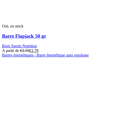
peuvent
être
choisies
sur
la
page
Oui, en stock
du
produit
Barre Flapjack 50 gr
Born Sports Nutrition
A partir de
€
2.55
€
1.79
Barres énergétiques / Barre énergétique sans enrobage
Ce
produit
a
plusieurs
variantes.
Les
options
peuvent
être
choisies
sur
la