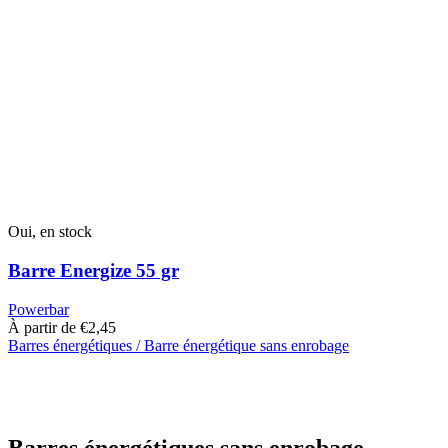
Les
options
peuvent
être
choisies
sur
la
page
du
produit
Oui, en stock
Barre Energize 55 gr
Powerbar
À partir de
€
2,45
Barres énergétiques / Barre énergétique sans enrobage
Ce
produit
a
plusieurs
variantes.
Barres énergétiques sans enrobage