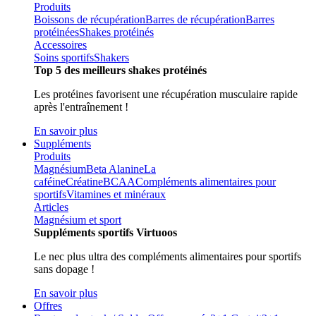
Produits
Boissons de récupération
Barres de récupération
Barres
protéinées
Shakes protéinés
Accessoires
Soins sportifs
Shakers
Top 5 des meilleurs shakes protéinés
Les protéines favorisent une récupération musculaire rapide
après l'entraînement !
En savoir plus
Suppléments
Produits
Magnésium
Beta Alanine
La
caféine
Créatine
BCAA
Compléments alimentaires pour
sportifs
Vitamines et minéraux
Articles
Magnésium et sport
Suppléments sportifs Virtuoos
Le nec plus ultra des compléments alimentaires pour sportifs
sans dopage !
En savoir plus
Offres