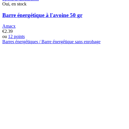
Oui, en stock
Barre énergétique à l'avoine 50 gr
Amacx
€
2.39
ou
12 points
Barres énergétiques / Barre énergétique sans enrobage
Ce
produit
a
plusieurs
variantes.
Les
options
peuvent
être
choisies
sur
la
page
du
produit