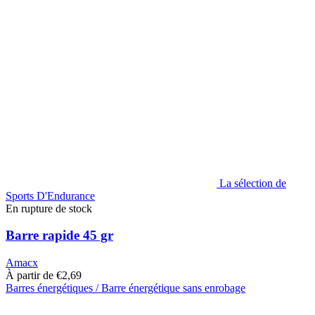
sur
la
page
du
produit
La sélection de
Sports D'Endurance
En rupture de stock
Barre rapide 45 gr
Amacx
À partir de
€
2,69
Barres énergétiques / Barre énergétique sans enrobage
Ce
produit