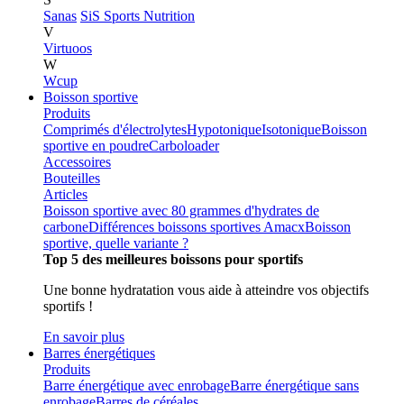
Sanas
SiS Sports Nutrition
V
Virtuoos
W
Wcup
Boisson sportive
Produits
Comprimés d'électrolytes
Hypotonique
Isotonique
Boisson
sportive en poudre
Carboloader
Accessoires
Bouteilles
Articles
Boisson sportive avec 80 grammes d'hydrates de
carbone
Différences boissons sportives Amacx
Boisson
sportive, quelle variante ?
Top 5 des meilleures boissons pour sportifs
Une bonne hydratation vous aide à atteindre vos objectifs
sportifs !
En savoir plus
Barres énergétiques
Produits
Barre énergétique avec enrobage
Barre énergétique sans
enrobage
Barres de céréales