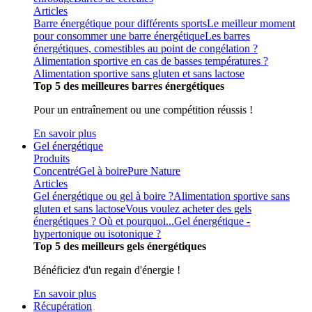
Articles
Barre énergétique pour différents sports
Le meilleur moment
pour consommer une barre énergétique
Les barres
énergétiques, comestibles au point de congélation ?
Alimentation sportive en cas de basses températures ?
Alimentation sportive sans gluten et sans lactose
Top 5 des meilleures barres énergétiques
Pour un entraînement ou une compétition réussis !
En savoir plus
Gel énergétique
Produits
Concentré
Gel à boire
Pure Nature
Articles
Gel énergétique ou gel à boire ?
Alimentation sportive sans
gluten et sans lactose
Vous voulez acheter des gels
énergétiques ? Où et pourquoi...
Gel énergétique -
hypertonique ou isotonique ?
Top 5 des meilleurs gels énergétiques
Bénéficiez d'un regain d'énergie !
En savoir plus
Récupération