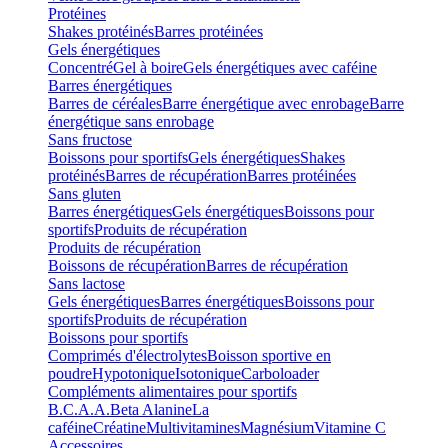
Protéines
Shakes protéinés
Barres protéinées
Gels énergétiques
Concentré
Gel à boire
Gels énergétiques avec caféine
Barres énergétiques
Barres de céréales
Barre énergétique avec enrobage
Barre
énergétique sans enrobage
Sans fructose
Boissons pour sportifs
Gels énergétiques
Shakes
protéinés
Barres de récupération
Barres protéinées
Sans gluten
Barres énergétiques
Gels énergétiques
Boissons pour
sportifs
Produits de récupération
Produits de récupération
Boissons de récupération
Barres de récupération
Sans lactose
Gels énergétiques
Barres énergétiques
Boissons pour
sportifs
Produits de récupération
Boissons pour sportifs
Comprimés d'électrolytes
Boisson sportive en
poudre
Hypotonique
Isotonique
Carboloader
Compléments alimentaires pour sportifs
B.C.A.A.
Beta Alanine
La
caféine
Créatine
Multivitamines
Magnésium
Vitamine C
Accessoires