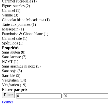
Caramel sucré-salé
(1)
Figues sucrées
(2)
Caramel
(1)
Vanille
(3)
Chocolat blanc Macadamia
(1)
Tarte aux pommes
(1)
Massepain
(1)
Framboise & Choco blanc
(1)
Caramel salé
(1)
Spéculoos
(1)
Propriétés
Sans gluten
(8)
Sans lactose
(7)
NZVT
(1)
Sans arachide ni noix
(5)
Sans soja
(5)
Sans blé
(5)
Végétalien
(14)
Végétarien
(19)
Filtrer par prix
Filtre
Prix
Prix
Fermer
mini
max