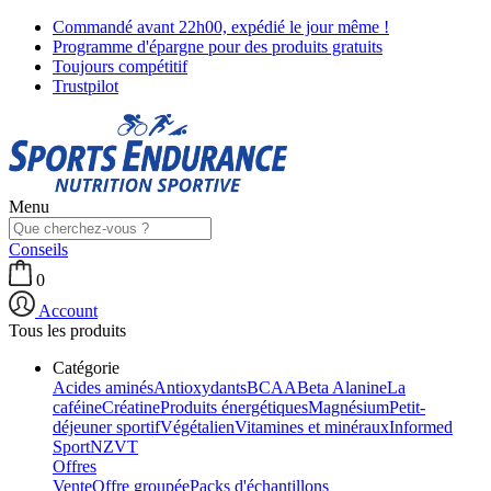
Commandé avant 22h00, expédié le jour même !
Programme d'épargne pour des produits gratuits
Toujours compétitif
Trustpilot
Menu
Conseils
0
Account
Tous les produits
Catégorie
Acides aminés
Antioxydants
BCAA
Beta Alanine
La
caféine
Créatine
Produits énergétiques
Magnésium
Petit-
déjeuner sportif
Végétalien
Vitamines et minéraux
Informed
Sport
NZVT
Offres
Vente
Offre groupée
Packs d'échantillons