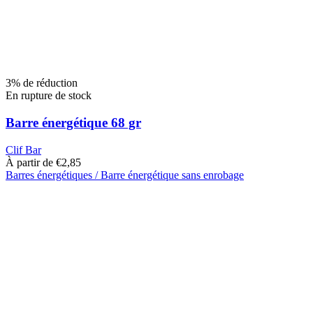
3% de réduction
En rupture de stock
Barre énergétique 68 gr
Clif Bar
À partir de
€
2,85
Barres énergétiques / Barre énergétique sans enrobage
Ce
produit
a
plusieurs
variantes.
Les
options
peuvent
être
choisies