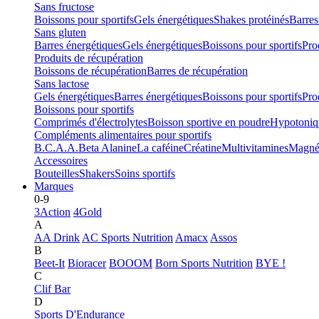
Sans fructose
Boissons pour sportifs
Gels énergétiques
Shakes protéinés
Barres
Sans gluten
Barres énergétiques
Gels énergétiques
Boissons pour sportifs
Pro
Produits de récupération
Boissons de récupération
Barres de récupération
Sans lactose
Gels énergétiques
Barres énergétiques
Boissons pour sportifs
Pro
Boissons pour sportifs
Comprimés d'électrolytes
Boisson sportive en poudre
Hypotoniq
Compléments alimentaires pour sportifs
B.C.A.A.
Beta Alanine
La caféine
Créatine
Multivitamines
Magné
Accessoires
Bouteilles
Shakers
Soins sportifs
Marques
0-9
3Action
4Gold
A
AA Drink
AC Sports Nutrition
Amacx
Assos
B
Beet-It
Bioracer
BOOOM
Born Sports Nutrition
BYE !
C
Clif Bar
D
Sports D'Endurance