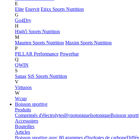
E
Elite
Enervit
Etixx Sports Nutrition
G
Go4Dry
H
High5 Sports Nutrition
M
Maurten Sports Nutrition
Maxim Sports Nutrition
P
PILLAR Performance
Powerbar
Q
QWIN
S
Sanas
SiS Sports Nutrition
V
Virtuoos
W
Wcup
Boisson sportive
Produits
Comprimés d'électrolytes
Hypotonique
Isotonique
Boisson sport
Accessoires
Bouteilles
Articles
Boisson sportive avec 80 grammes d'hydrates de carbone
Différ