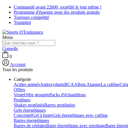
Commandé avant 22h00, expédié le jour même !
Programme d'épargne pour des produits gratuits
Toujours compétitif
Trustpilot
Menu
Conseils
0
Account
Tous les produits
Catégorie
Acides aminés
Antioxydants
BCAA
Beta Alanine
La caféine
Créa
Offres
Vente
Offre groupée
Packs d'échantillons
Protéines
Shakes protéinés
Barres protéinées
Gels énergétiques
Concentré
Gel à boire
Gels énergétiques avec caféine
Barres énergétiques
Barres de céréales
Barre énergétique avec enrobage
Barre énerg