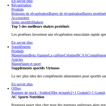
En savoir plus
Récupération
Produits
Boissons de récupération
Barres de récupération
Barres protéiné
Accessoires
Soins sportifs
Shakers
Top 5 des meilleurs shakes protéinés
Les protéines favorisent une récupération musculaire rapide aprè
En savoir plus
Suppléments
Produits
Magnésium
Beta Alanine
La caféine
Créatine
BCAA
Compléments 
Articles
Magnésium et sport
Suppléments sportifs Virtuoos
Le nec plus ultra des compléments alimentaires pour sportifs sa
En savoir plus
Offres
Rupture de stock / Soldes
Offre groupée
2+1 Gratuit
3+1 Gratuit
AC Sports Nutrition
Pourquoi payer plus cher pour des marques onéreuses alors que