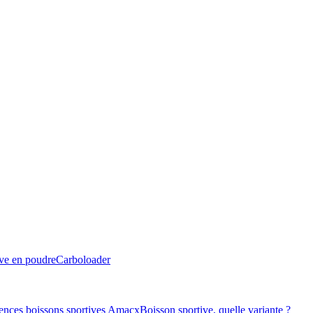
ive en poudre
Carboloader
ences boissons sportives Amacx
Boisson sportive, quelle variante ?