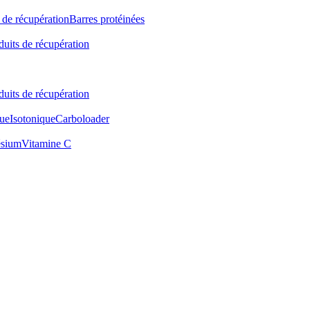
 de récupération
Barres protéinées
duits de récupération
duits de récupération
ue
Isotonique
Carboloader
sium
Vitamine C