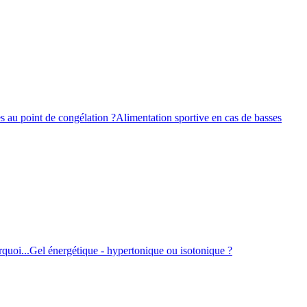
s au point de congélation ?
Alimentation sportive en cas de basses
quoi...
Gel énergétique - hypertonique ou isotonique ?