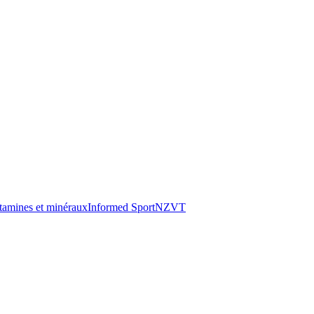
tamines et minéraux
Informed Sport
NZVT