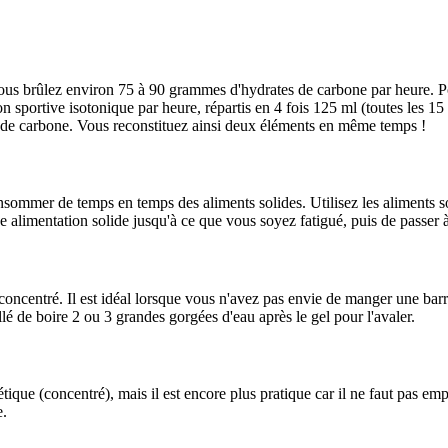
vous brûlez environ 75 à 90 grammes d'hydrates de carbone par heure. Pou
n sportive isotonique par heure, répartis en 4 fois 125 ml (toutes les 1
s de carbone. Vous reconstituez ainsi deux éléments en même temps !
consommer de temps en temps des aliments solides. Utilisez les aliments 
imentation solide jusqu'à ce que vous soyez fatigué, puis de passer à
oncentré. Il est idéal lorsque vous n'avez pas envie de manger une barre
é de boire 2 ou 3 grandes gorgées d'eau après le gel pour l'avaler.
ique (concentré), mais il est encore plus pratique car il ne faut pas emp
e.