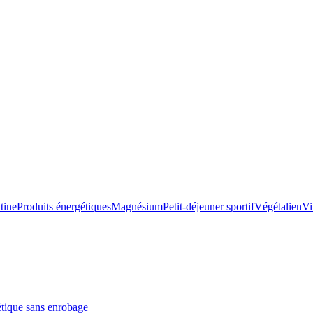
tine
Produits énergétiques
Magnésium
Petit-déjeuner sportif
Végétalien
Vi
étique sans enrobage