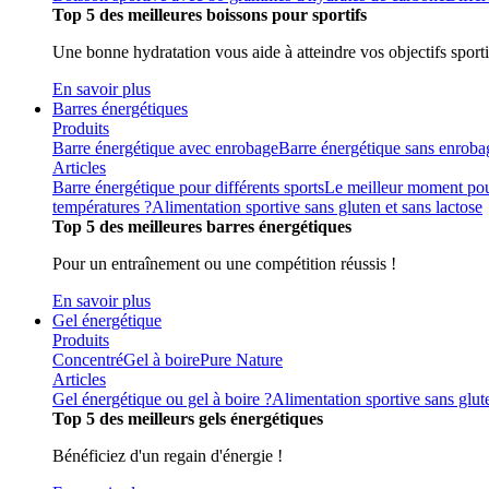
Top 5 des meilleures boissons pour sportifs
Une bonne hydratation vous aide à atteindre vos objectifs sporti
En savoir plus
Barres énergétiques
Produits
Barre énergétique avec enrobage
Barre énergétique sans enroba
Articles
Barre énergétique pour différents sports
Le meilleur moment pou
températures ?
Alimentation sportive sans gluten et sans lactose
Top 5 des meilleures barres énergétiques
Pour un entraînement ou une compétition réussis !
En savoir plus
Gel énergétique
Produits
Concentré
Gel à boire
Pure Nature
Articles
Gel énergétique ou gel à boire ?
Alimentation sportive sans glute
Top 5 des meilleurs gels énergétiques
Bénéficiez d'un regain d'énergie !