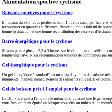
Alimentation sportive cyclisme
Boissons sportives pour le cyclisme
En faisant du vélo, vous perdez environ 1 litre de sueur par heure et 
reconstituer en quantités suffisantes. Buvez au moins 600 ml de boisso
bonne hydratation et une bonne reconstitution des réserves d'hydrate
Barre énergétique pour le cyclisme
Si vous passez plus de 2,5 à 3 heures sur le vélo, il est conseillé de 
longue/intensive. Nous recommandons toujours de commencer par une al
Gel énergétique pour le cyclisme
Un gel énergétique "standard" est un sirop d'hydrates de carbone très c
imminente, mangez immédiatement des aliments solides). Il est conseill
Gel de boisson prêt à l'emploi pour le cyclisme
Le Drink Gel prêt à l'emploi a le même effet puissant que le gel énergét
vous êtes vraiment épuisé ou lorsque vous êtes au milieu d'une monté