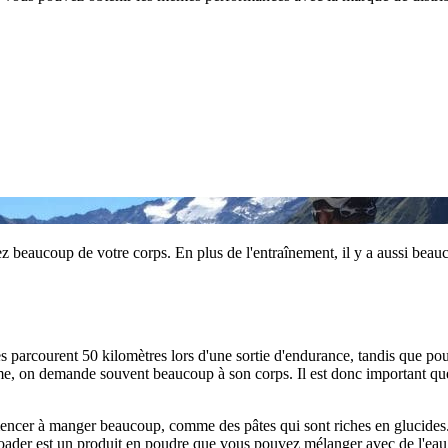
eaucoup de votre corps. En plus de l'entraînement, il y a aussi beaucou
s parcourent 50 kilomètres lors d'une sortie d'endurance, tandis que po
e, on demande souvent beaucoup à son corps. Il est donc important que 
cer à manger beaucoup, comme des pâtes qui sont riches en glucides. Ma
oader est un produit en poudre que vous pouvez mélanger avec de l'eau.