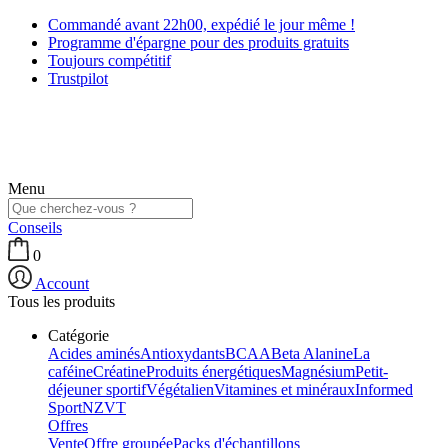
Commandé avant 22h00, expédié le jour même !
Programme d'épargne pour des produits gratuits
Toujours compétitif
Trustpilot
Menu
Conseils
0
Account
Tous les produits
Catégorie
Acides aminés
Antioxydants
BCAA
Beta Alanine
La
caféine
Créatine
Produits énergétiques
Magnésium
Petit-
déjeuner sportif
Végétalien
Vitamines et minéraux
Informed
Sport
NZVT
Offres
Vente
Offre groupée
Packs d'échantillons