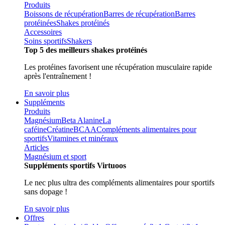
Produits
Boissons de récupération
Barres de récupération
Barres
protéinées
Shakes protéinés
Accessoires
Soins sportifs
Shakers
Top 5 des meilleurs shakes protéinés
Les protéines favorisent une récupération musculaire rapide
après l'entraînement !
En savoir plus
Suppléments
Produits
Magnésium
Beta Alanine
La
caféine
Créatine
BCAA
Compléments alimentaires pour
sportifs
Vitamines et minéraux
Articles
Magnésium et sport
Suppléments sportifs Virtuoos
Le nec plus ultra des compléments alimentaires pour sportifs
sans dopage !
En savoir plus
Offres