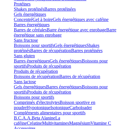
Protéines
Shakes protéinés
Barres protéinées
Gels énergétiques
Concentré
Gel à boire
Gels énergétiques avec caféine
Barres énergétiques
Barres de céréales
Barre énergétique avec enrobage
Barre
énergétique sans enrobage
Sans fructose
Boissons pour sportifs
Gels énergétiques
Shakes
protéinés
Barres de récupération
Barres protéinées
Sans gluten
Barres énergétiques
Gels énergétiques
Boissons pour
sportifs
Produits de récupération
Produits de récupération
Boissons de récupération
Barres de récupération
Sans lactose
Gels énergétiques
Barres énergétiques
Boissons pour
sportifs
Produits de récupération
Boissons pour sportifs
Comprimés d'électrolytes
Boisson sportive en
poudre
Hypotonique
Isotonique
Carboloader
Compléments alimentaires pour sportifs
B.C.A.A.
Beta Alanine
La
caféine
Créatine
Multivitamines
Magnésium
Vitamine C
Accessoires