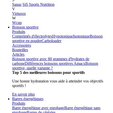
Sanas
SiS Sports Nutrition
V
Virtuoos
W
Wcup
Boisson sportive
Produits
Comprimés d'électrolytes
Hypotonique
Isotonique
Boisson
sportive en poudre
Carboloader
Accessoires
Bouteilles
Articles
Boisson sportive avec 80 grammes d'hydrates de
carbone
Différences boissons sportives Amacx
Boisson
sportive, quelle variante ?
Top 5 des meilleures boissons pour sportifs
Une bonne hydratation vous aide à atteindre vos objectifs
sportifs !
En savoir plus
Barres énergétiques
Produits
Barre énergétique avec enrobage
Barre énergétique sans
enrobage
Barres de céréales