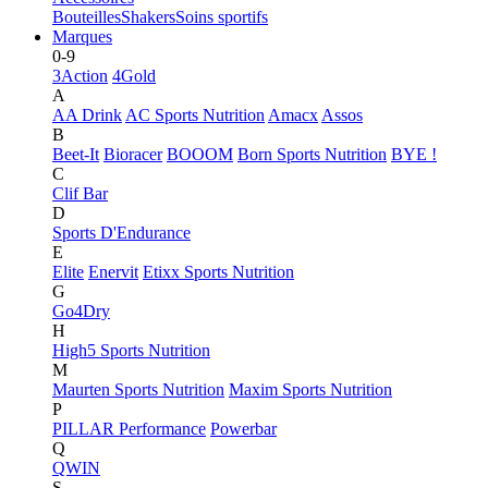
Bouteilles
Shakers
Soins sportifs
Marques
0-9
3Action
4Gold
A
AA Drink
AC Sports Nutrition
Amacx
Assos
B
Beet-It
Bioracer
BOOOM
Born Sports Nutrition
BYE !
C
Clif Bar
D
Sports D'Endurance
E
Elite
Enervit
Etixx Sports Nutrition
G
Go4Dry
H
High5 Sports Nutrition
M
Maurten Sports Nutrition
Maxim Sports Nutrition
P
PILLAR Performance
Powerbar
Q
QWIN
S