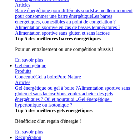
Articles
Barre énergétique pour différents sports
Le meilleur moment
pour consommer une barre énergétique
Les barres
énergétiques, comestibles au point de congélation ?
Alimentation sportive en cas de basses températures ?
Alimentation sportive sans gluten et sans lactose
Top 5 des meilleures barres énergétiques
Pour un entraînement ou une compétition réussis !
En savoir plus
Gel énergétique
Produits
Concentré
Gel à boire
Pure Nature
Articles
Gel énergétique ou gel à boire ?
Alimentation sportive sans
gluten et sans lactose
Vous voulez acheter des gels
énergétiques ? Où et pourquoi...
Gel énergétique -
hypertonique ou isotonique ?
Top 5 des meilleurs gels énergétiques
Bénéficiez d'un regain d'énergie !
En savoir plus
Récupération