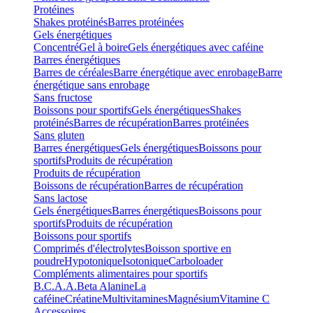
Protéines
Shakes protéinés
Barres protéinées
Gels énergétiques
Concentré
Gel à boire
Gels énergétiques avec caféine
Barres énergétiques
Barres de céréales
Barre énergétique avec enrobage
Barre
énergétique sans enrobage
Sans fructose
Boissons pour sportifs
Gels énergétiques
Shakes
protéinés
Barres de récupération
Barres protéinées
Sans gluten
Barres énergétiques
Gels énergétiques
Boissons pour
sportifs
Produits de récupération
Produits de récupération
Boissons de récupération
Barres de récupération
Sans lactose
Gels énergétiques
Barres énergétiques
Boissons pour
sportifs
Produits de récupération
Boissons pour sportifs
Comprimés d'électrolytes
Boisson sportive en
poudre
Hypotonique
Isotonique
Carboloader
Compléments alimentaires pour sportifs
B.C.A.A.
Beta Alanine
La
caféine
Créatine
Multivitamines
Magnésium
Vitamine C
Accessoires