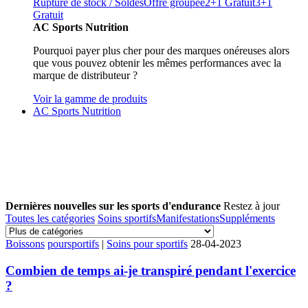
Rupture de stock / Soldes
Offre groupée
2+1 Gratuit
3+1
Gratuit
AC Sports Nutrition
Pourquoi payer plus cher pour des marques onéreuses alors
que vous pouvez obtenir les mêmes performances avec la
marque de distributeur ?
Voir la gamme de produits
AC Sports Nutrition
Dernières nouvelles sur les sports d'endurance
Restez à jour
Toutes les catégories
Soins sportifs
Manifestations
Suppléments
Boissons
pour
sportifs
|
Soins pour sportifs
28-04-2023
Combien de temps ai-je transpiré pendant l'exercice
?