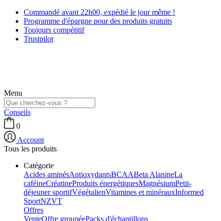
Commandé avant 22h00, expédié le jour même !
Programme d'épargne pour des produits gratuits
Toujours compétitif
Trustpilot
Menu
Conseils
0
Account
Tous les produits
Catégorie
Acides aminés
Antioxydants
BCAA
Beta Alanine
La
caféine
Créatine
Produits énergétiques
Magnésium
Petit-
déjeuner sportif
Végétalien
Vitamines et minéraux
Informed
Sport
NZVT
Offres
Vente
Offre groupée
Packs d'échantillons