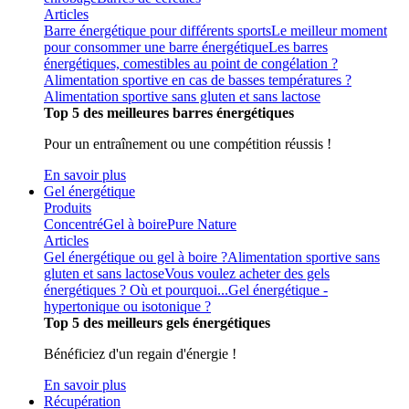
Articles
Barre énergétique pour différents sports
Le meilleur moment
pour consommer une barre énergétique
Les barres
énergétiques, comestibles au point de congélation ?
Alimentation sportive en cas de basses températures ?
Alimentation sportive sans gluten et sans lactose
Top 5 des meilleures barres énergétiques
Pour un entraînement ou une compétition réussis !
En savoir plus
Gel énergétique
Produits
Concentré
Gel à boire
Pure Nature
Articles
Gel énergétique ou gel à boire ?
Alimentation sportive sans
gluten et sans lactose
Vous voulez acheter des gels
énergétiques ? Où et pourquoi...
Gel énergétique -
hypertonique ou isotonique ?
Top 5 des meilleurs gels énergétiques
Bénéficiez d'un regain d'énergie !
En savoir plus
Récupération