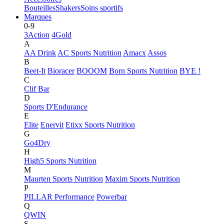
Bouteilles
Shakers
Soins sportifs
Marques
0-9
3Action
4Gold
A
AA Drink
AC Sports Nutrition
Amacx
Assos
B
Beet-It
Bioracer
BOOOM
Born Sports Nutrition
BYE !
C
Clif Bar
D
Sports D'Endurance
E
Elite
Enervit
Etixx Sports Nutrition
G
Go4Dry
H
High5 Sports Nutrition
M
Maurten Sports Nutrition
Maxim Sports Nutrition
P
PILLAR Performance
Powerbar
Q
QWIN
S