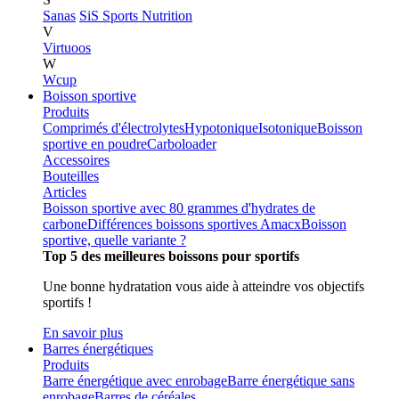
Sanas
SiS Sports Nutrition
V
Virtuoos
W
Wcup
Boisson sportive
Produits
Comprimés d'électrolytes
Hypotonique
Isotonique
Boisson
sportive en poudre
Carboloader
Accessoires
Bouteilles
Articles
Boisson sportive avec 80 grammes d'hydrates de
carbone
Différences boissons sportives Amacx
Boisson
sportive, quelle variante ?
Top 5 des meilleures boissons pour sportifs
Une bonne hydratation vous aide à atteindre vos objectifs
sportifs !
En savoir plus
Barres énergétiques
Produits
Barre énergétique avec enrobage
Barre énergétique sans
enrobage
Barres de céréales