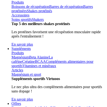
Produits
Boissons de récupération
Barres de récupération
Barres
protéinées
Shakes protéinés
Accessoires
Soins sportifs
Shakers
Top 5 des meilleurs shakes protéinés
Les protéines favorisent une récupération musculaire rapide
après l'entraînement !
En savoir plus
Suppléments
Produits
Magnésium
Beta Alanine
La
caféine
Créatine
BCAA
Compléments alimentaires pour
sportifs
Vitamines et minéraux
Articles
Magnésium et sport
Suppléments sportifs Virtuoos
Le nec plus ultra des compléments alimentaires pour sportifs
sans dopage !
En savoir plus
Offres