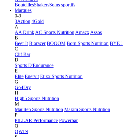
Bouteilles
Shakers
Soins sportifs
Marques
0-9
3Action
4Gold
A
AA Drink
AC Sports Nutrition
Amacx
Assos
B
Beet-It
Bioracer
BOOOM
Born Sports Nutrition
BYE !
C
Clif Bar
D
Sports D'Endurance
E
Elite
Enervit
Etixx Sports Nutrition
G
Go4Dry
H
High5 Sports Nutrition
M
Maurten Sports Nutrition
Maxim Sports Nutrition
P
PILLAR Performance
Powerbar
Q
QWIN
S