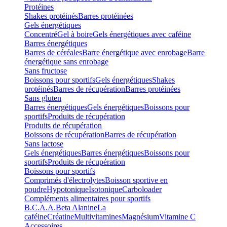
Protéines
Shakes protéinés
Barres protéinées
Gels énergétiques
Concentré
Gel à boire
Gels énergétiques avec caféine
Barres énergétiques
Barres de céréales
Barre énergétique avec enrobage
Barre
énergétique sans enrobage
Sans fructose
Boissons pour sportifs
Gels énergétiques
Shakes
protéinés
Barres de récupération
Barres protéinées
Sans gluten
Barres énergétiques
Gels énergétiques
Boissons pour
sportifs
Produits de récupération
Produits de récupération
Boissons de récupération
Barres de récupération
Sans lactose
Gels énergétiques
Barres énergétiques
Boissons pour
sportifs
Produits de récupération
Boissons pour sportifs
Comprimés d'électrolytes
Boisson sportive en
poudre
Hypotonique
Isotonique
Carboloader
Compléments alimentaires pour sportifs
B.C.A.A.
Beta Alanine
La
caféine
Créatine
Multivitamines
Magnésium
Vitamine C
Accessoires