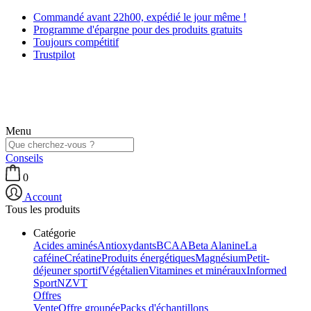
Commandé avant 22h00, expédié le jour même !
Programme d'épargne pour des produits gratuits
Toujours compétitif
Trustpilot
Menu
Conseils
0
Account
Tous les produits
Catégorie
Acides aminés
Antioxydants
BCAA
Beta Alanine
La
caféine
Créatine
Produits énergétiques
Magnésium
Petit-
déjeuner sportif
Végétalien
Vitamines et minéraux
Informed
Sport
NZVT
Offres
Vente
Offre groupée
Packs d'échantillons