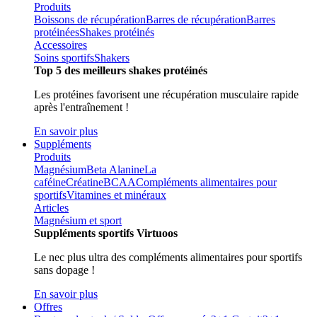
Produits
Boissons de récupération
Barres de récupération
Barres
protéinées
Shakes protéinés
Accessoires
Soins sportifs
Shakers
Top 5 des meilleurs shakes protéinés
Les protéines favorisent une récupération musculaire rapide
après l'entraînement !
En savoir plus
Suppléments
Produits
Magnésium
Beta Alanine
La
caféine
Créatine
BCAA
Compléments alimentaires pour
sportifs
Vitamines et minéraux
Articles
Magnésium et sport
Suppléments sportifs Virtuoos
Le nec plus ultra des compléments alimentaires pour sportifs
sans dopage !
En savoir plus
Offres