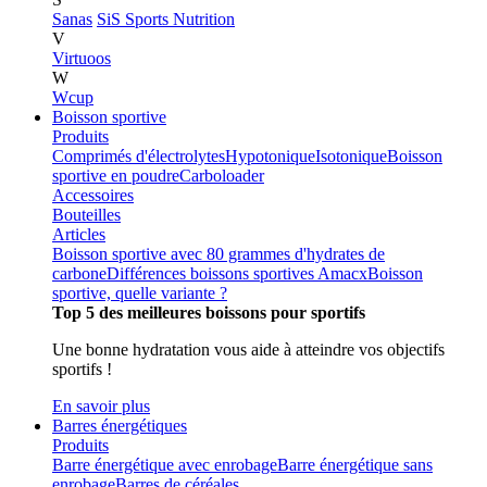
Sanas
SiS Sports Nutrition
V
Virtuoos
W
Wcup
Boisson sportive
Produits
Comprimés d'électrolytes
Hypotonique
Isotonique
Boisson
sportive en poudre
Carboloader
Accessoires
Bouteilles
Articles
Boisson sportive avec 80 grammes d'hydrates de
carbone
Différences boissons sportives Amacx
Boisson
sportive, quelle variante ?
Top 5 des meilleures boissons pour sportifs
Une bonne hydratation vous aide à atteindre vos objectifs
sportifs !
En savoir plus
Barres énergétiques
Produits
Barre énergétique avec enrobage
Barre énergétique sans
enrobage
Barres de céréales