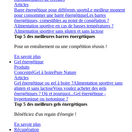
Articles
Barre énergétique pour différents sports
Le meilleur moment
pour consommer une barre énergétique
Les barres
énergétiques, comestibles au point de congélation ?
Alimentation sportive en cas de basses températures ?
Alimentation sportive sans gluten et sans lactose
Top 5 des meilleures barres énergétiques
Pour un entraînement ou une compétition réussis !
En savoir plus
Gel énergétique
Produits
Concentré
Gel à boire
Pure Nature
Articles
Gel énergétique ou gel à boire ?
Alimentation sportive sans
gluten et sans lactose
Vous voulez acheter des gels
énergétiques ? Où et pourquoi...
Gel énergétique -
hypertonique ou isotonique ?
Top 5 des meilleurs gels énergétiques
Bénéficiez d'un regain d'énergie !
En savoir plus
Récupération