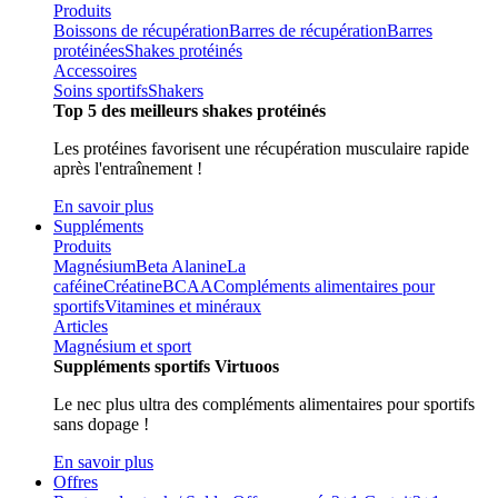
Produits
Boissons de récupération
Barres de récupération
Barres
protéinées
Shakes protéinés
Accessoires
Soins sportifs
Shakers
Top 5 des meilleurs shakes protéinés
Les protéines favorisent une récupération musculaire rapide
après l'entraînement !
En savoir plus
Suppléments
Produits
Magnésium
Beta Alanine
La
caféine
Créatine
BCAA
Compléments alimentaires pour
sportifs
Vitamines et minéraux
Articles
Magnésium et sport
Suppléments sportifs Virtuoos
Le nec plus ultra des compléments alimentaires pour sportifs
sans dopage !
En savoir plus
Offres