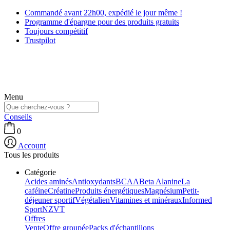
Commandé avant 22h00, expédié le jour même !
Programme d'épargne pour des produits gratuits
Toujours compétitif
Trustpilot
Menu
Conseils
0
Account
Tous les produits
Catégorie
Acides aminés
Antioxydants
BCAA
Beta Alanine
La
caféine
Créatine
Produits énergétiques
Magnésium
Petit-
déjeuner sportif
Végétalien
Vitamines et minéraux
Informed
Sport
NZVT
Offres
Vente
Offre groupée
Packs d'échantillons