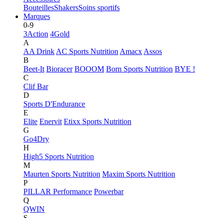
Bouteilles
Shakers
Soins sportifs
Marques
0-9
3Action
4Gold
A
AA Drink
AC Sports Nutrition
Amacx
Assos
B
Beet-It
Bioracer
BOOOM
Born Sports Nutrition
BYE !
C
Clif Bar
D
Sports D'Endurance
E
Elite
Enervit
Etixx Sports Nutrition
G
Go4Dry
H
High5 Sports Nutrition
M
Maurten Sports Nutrition
Maxim Sports Nutrition
P
PILLAR Performance
Powerbar
Q
QWIN
S