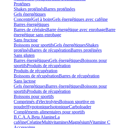
Protéines
Shakes protéinés
Barres protéinées
Gels énergétiques
Concentré
Gel à boire
Gels énergétiques avec caféine
Barres énergétiques
Barres de céréales
Barre énergétique avec enrobage
Barre
énergétique sans enrobage
Sans fructose
Boissons pour sportifs
Gels énergétiques
Shakes
protéinés
Barres de récupération
Barres protéinées
Sans gluten
Barres énergétiques
Gels énergétiques
Boissons pour
sportifs
Produits de récupération
Produits de récupération
Boissons de récupération
Barres de récupération
Sans lactose
Gels énergétiques
Barres énergétiques
Boissons pour
sportifs
Produits de récupération
Boissons pour sportifs
Comprimés d'électrolytes
Boisson sportive en
poudre
Hypotonique
Isotonique
Carboloader
Compléments alimentaires pour sportifs
B.C.A.A.
Beta Alanine
La
caféine
Créatine
Multivitamines
Magnésium
Vitamine C
Accessoires