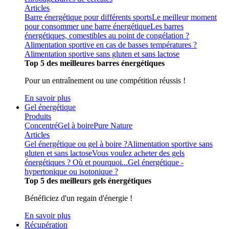
Articles
Barre énergétique pour différents sports
Le meilleur moment
pour consommer une barre énergétique
Les barres
énergétiques, comestibles au point de congélation ?
Alimentation sportive en cas de basses températures ?
Alimentation sportive sans gluten et sans lactose
Top 5 des meilleures barres énergétiques
Pour un entraînement ou une compétition réussis !
En savoir plus
Gel énergétique
Produits
Concentré
Gel à boire
Pure Nature
Articles
Gel énergétique ou gel à boire ?
Alimentation sportive sans
gluten et sans lactose
Vous voulez acheter des gels
énergétiques ? Où et pourquoi...
Gel énergétique -
hypertonique ou isotonique ?
Top 5 des meilleurs gels énergétiques
Bénéficiez d'un regain d'énergie !
En savoir plus
Récupération