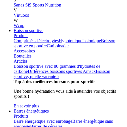
Sanas
SiS Sports Nutrition
V
Virtuoos
W
Wcup
Boisson sportive
Produits
Comprimés d'électrolytes
Hypotonique
Isotonique
Boisson
sportive en poudre
Carboloader
Accessoires
Bouteilles
Articles
Boisson sportive avec 80 grammes d'hydrates de
carbone
Différences boissons sportives Amacx
Boisson
sportive, quelle variante ?
Top 5 des meilleures boissons pour sportifs
Une bonne hydratation vous aide à atteindre vos objectifs
sportifs !
En savoir plus
Barres énergétiques
Produits
Barre énergétique avec enrobage
Barre énergétique sans
enrobage
Barres de céréales