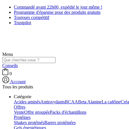
Commandé avant 22h00, expédié le jour même !
Programme d'épargne pour des produits gratuits
Toujours compétitif
Trustpilot
Menu
Conseils
0
Account
Tous les produits
Catégorie
Acides aminés
Antioxydants
BCAA
Beta Alanine
La caféine
Créa
Offres
Vente
Offre groupée
Packs d'échantillons
Protéines
Shakes protéinés
Barres protéinées
Gels énergétiques