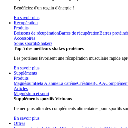
Bénéficiez d'un regain d'énergie !
En savoir plus
Récupération
Produits
Boissons de récupération
Barres de récupération
Barres protéiné
Accessoires
Soins sportifs
Shakers
Top 5 des meilleurs shakes protéinés
Les protéines favorisent une récupération musculaire rapide aprè
En savoir plus
Suppléments
Produits
Magnésium
Beta Alanine
La caféine
Créatine
BCAA
Compléments 
Articles
Magnésium et sport
Suppléments sportifs Virtuoos
Le nec plus ultra des compléments alimentaires pour sportifs sa
En savoir plus
Offres