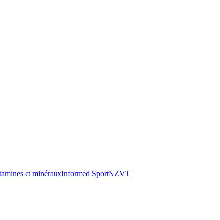
tamines et minéraux
Informed Sport
NZVT