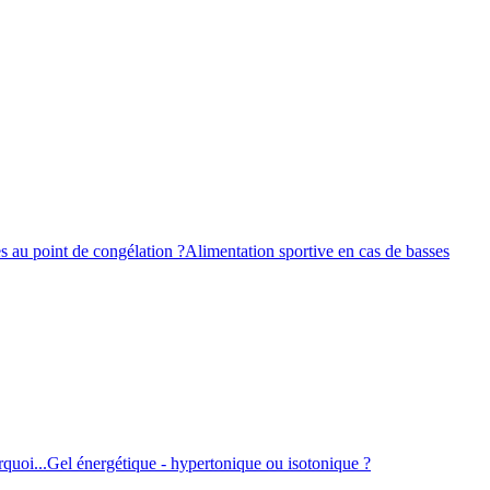
s au point de congélation ?
Alimentation sportive en cas de basses
quoi...
Gel énergétique - hypertonique ou isotonique ?