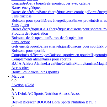
Concentré
Gel à boire
Gels énergétiques avec caféine
Barres énergétiques
Barres de céréales
Barre énergétique avec enrobage
Barre énerg
Sans fructose
Boissons pour sportifs
Gels énergétiques
Shakes protéinés
Barres
Sans gluten
Barres énergétiques
Gels énergétiques
Boissons pour sportifs
Pro
Produits de récupération
Boissons de récupération
Barres de récupération
Sans lactose
Gels énergétiques
Barres énergétiques
Boissons pour sportifs
Pro
Boissons pour sportifs
Comprimés d'électrolytes
Boisson sportive en poudre
Hypotoniq
Compléments alimentaires pour sportifs
B.C.A.A.
Beta Alanine
La caféine
Créatine
Multivitamines
Magné
Accessoires
Bouteilles
Shakers
Soins sportifs
Marques
0-9
3Action
4Gold
A
AA Drink
AC Sports Nutrition
Amacx
Assos
B
Beet-It
Bioracer
BOOOM
Born Sports Nutrition
BYE !
C