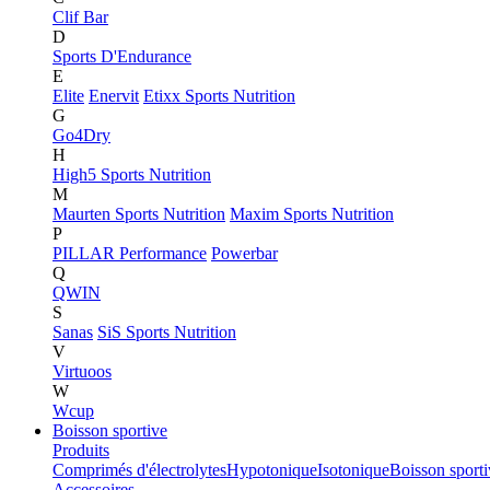
Clif Bar
D
Sports D'Endurance
E
Elite
Enervit
Etixx Sports Nutrition
G
Go4Dry
H
High5 Sports Nutrition
M
Maurten Sports Nutrition
Maxim Sports Nutrition
P
PILLAR Performance
Powerbar
Q
QWIN
S
Sanas
SiS Sports Nutrition
V
Virtuoos
W
Wcup
Boisson sportive
Produits
Comprimés d'électrolytes
Hypotonique
Isotonique
Boisson sport
Accessoires