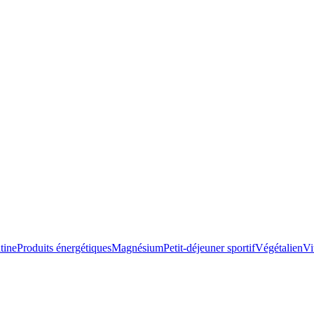
tine
Produits énergétiques
Magnésium
Petit-déjeuner sportif
Végétalien
Vi