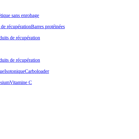
étique sans enrobage
 de récupération
Barres protéinées
duits de récupération
duits de récupération
ue
Isotonique
Carboloader
sium
Vitamine C