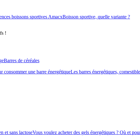
ences boissons sportives Amacx
Boisson sportive, quelle variante ?
fs !
ge
Barres de céréales
r consommer une barre énergétique
Les barres énergétiques, comestible
n et sans lactose
Vous voulez acheter des gels énergétiques ? Où et pour