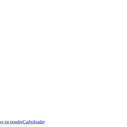
ive en poudre
Carboloader