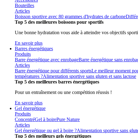
Bouteilles
Articles
Boisson sportive avec 80 grammes d'hydrates de carbone
Différ
Top 5 des meilleures boissons pour sportifs
Une bonne hydratation vous aide à atteindre vos objectifs sporti
En savoir plus
Barres énergétiques
Produits
Barre énergétique avec enrobage
Barre énergétique sans enroba
Articles
Barre énergétique pour différents sports
Le meilleur moment pou
températures ?
Alimentation sportive sans gluten et sans lactose
Top 5 des meilleures barres énergétiques
Pour un entraînement ou une compétition réussis !
En savoir plus
Gel énergétique
Produits
Concentré
Gel à boire
Pure Nature
Articles
Gel énergétique ou gel à boire ?
Alimentation sportive sans glute
Top 5 des meilleurs gels énergétiques