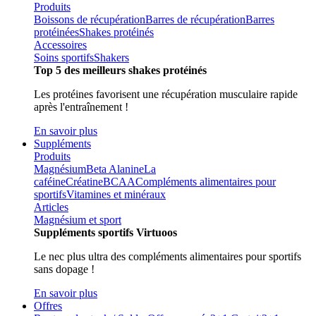
Produits
Boissons de récupération
Barres de récupération
Barres
protéinées
Shakes protéinés
Accessoires
Soins sportifs
Shakers
Top 5 des meilleurs shakes protéinés
Les protéines favorisent une récupération musculaire rapide
après l'entraînement !
En savoir plus
Suppléments
Produits
Magnésium
Beta Alanine
La
caféine
Créatine
BCAA
Compléments alimentaires pour
sportifs
Vitamines et minéraux
Articles
Magnésium et sport
Suppléments sportifs Virtuoos
Le nec plus ultra des compléments alimentaires pour sportifs
sans dopage !
En savoir plus
Offres