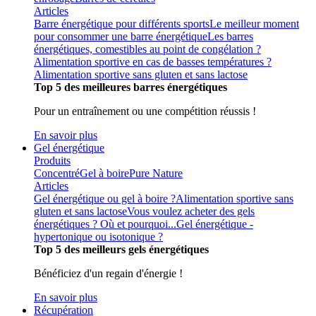
Articles
Barre énergétique pour différents sports
Le meilleur moment
pour consommer une barre énergétique
Les barres
énergétiques, comestibles au point de congélation ?
Alimentation sportive en cas de basses températures ?
Alimentation sportive sans gluten et sans lactose
Top 5 des meilleures barres énergétiques
Pour un entraînement ou une compétition réussis !
En savoir plus
Gel énergétique
Produits
Concentré
Gel à boire
Pure Nature
Articles
Gel énergétique ou gel à boire ?
Alimentation sportive sans
gluten et sans lactose
Vous voulez acheter des gels
énergétiques ? Où et pourquoi...
Gel énergétique -
hypertonique ou isotonique ?
Top 5 des meilleurs gels énergétiques
Bénéficiez d'un regain d'énergie !
En savoir plus
Récupération