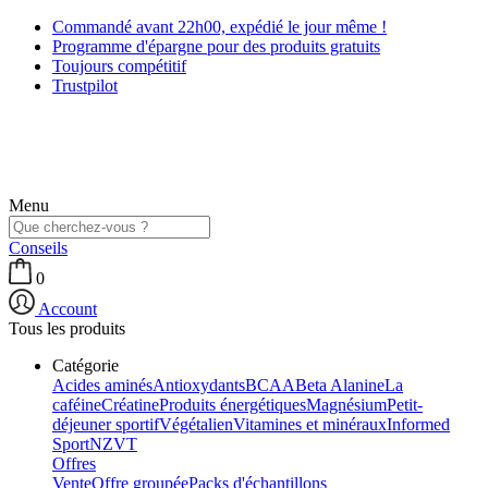
Commandé avant 22h00, expédié le jour même !
Programme d'épargne pour des produits gratuits
Toujours compétitif
Trustpilot
Menu
Conseils
0
Account
Tous les produits
Catégorie
Acides aminés
Antioxydants
BCAA
Beta Alanine
La
caféine
Créatine
Produits énergétiques
Magnésium
Petit-
déjeuner sportif
Végétalien
Vitamines et minéraux
Informed
Sport
NZVT
Offres
Vente
Offre groupée
Packs d'échantillons