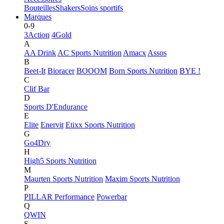
Bouteilles
Shakers
Soins sportifs
Marques
0-9
3Action
4Gold
A
AA Drink
AC Sports Nutrition
Amacx
Assos
B
Beet-It
Bioracer
BOOOM
Born Sports Nutrition
BYE !
C
Clif Bar
D
Sports D'Endurance
E
Elite
Enervit
Etixx Sports Nutrition
G
Go4Dry
H
High5 Sports Nutrition
M
Maurten Sports Nutrition
Maxim Sports Nutrition
P
PILLAR Performance
Powerbar
Q
QWIN
S