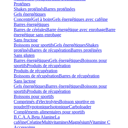
Protéines
Shakes protéinés
Barres protéinées
Gels énergétiques
Concentré
Gel à boire
Gels énergétiques avec caféine
Barres énergétiques
Barres de céréales
Barre énergétique avec enrobage
Barre
énergétique sans enrobage
Sans fructose
Boissons pour sportifs
Gels énergétiques
Shakes
protéinés
Barres de récupération
Barres protéinées
Sans gluten
Barres énergétiques
Gels énergétiques
Boissons pour
sportifs
Produits de récupération
Produits de récupération
Boissons de récupération
Barres de récupération
Sans lactose
Gels énergétiques
Barres énergétiques
Boissons pour
sportifs
Produits de récupération
Boissons pour sportifs
Comprimés d'électrolytes
Boisson sportive en
poudre
Hypotonique
Isotonique
Carboloader
Compléments alimentaires pour sportifs
B.C.A.A.
Beta Alanine
La
caféine
Créatine
Multivitamines
Magnésium
Vitamine C
Accessoires