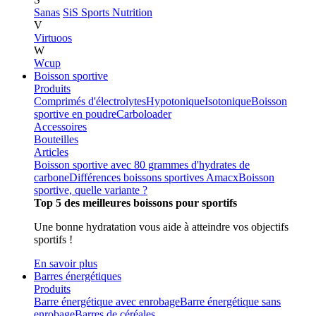
Sanas
SiS Sports Nutrition
V
Virtuoos
W
Wcup
Boisson sportive
Produits
Comprimés d'électrolytes
Hypotonique
Isotonique
Boisson
sportive en poudre
Carboloader
Accessoires
Bouteilles
Articles
Boisson sportive avec 80 grammes d'hydrates de
carbone
Différences boissons sportives Amacx
Boisson
sportive, quelle variante ?
Top 5 des meilleures boissons pour sportifs
Une bonne hydratation vous aide à atteindre vos objectifs
sportifs !
En savoir plus
Barres énergétiques
Produits
Barre énergétique avec enrobage
Barre énergétique sans
enrobage
Barres de céréales