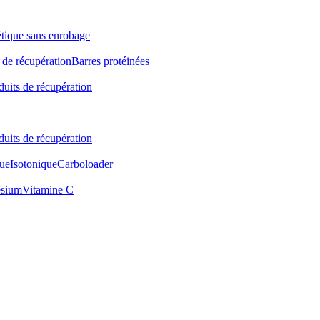
étique sans enrobage
 de récupération
Barres protéinées
duits de récupération
duits de récupération
ue
Isotonique
Carboloader
sium
Vitamine C