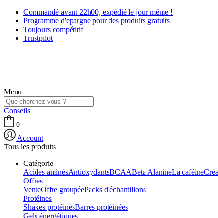
Commandé avant 22h00, expédié le jour même !
Programme d'épargne pour des produits gratuits
Toujours compétitif
Trustpilot
Menu
Conseils
0
Account
Tous les produits
Catégorie
Acides aminés
Antioxydants
BCAA
Beta Alanine
La caféine
Créa
Offres
Vente
Offre groupée
Packs d'échantillons
Protéines
Shakes protéinés
Barres protéinées
Gels énergétiques