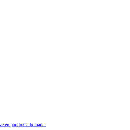
ive en poudre
Carboloader