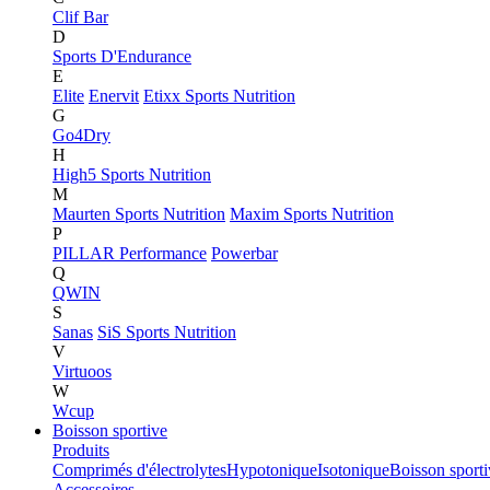
Clif Bar
D
Sports D'Endurance
E
Elite
Enervit
Etixx Sports Nutrition
G
Go4Dry
H
High5 Sports Nutrition
M
Maurten Sports Nutrition
Maxim Sports Nutrition
P
PILLAR Performance
Powerbar
Q
QWIN
S
Sanas
SiS Sports Nutrition
V
Virtuoos
W
Wcup
Boisson sportive
Produits
Comprimés d'électrolytes
Hypotonique
Isotonique
Boisson sport
Accessoires