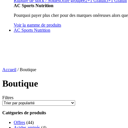
Rupture de stock / Soldes
Offre groupée
2+1 Gratuit
3+1 Gratuit
AC Sports Nutrition
Pourquoi payer plus cher pour des marques onéreuses alors que
Voir la gamme de produits
AC Sports Nutrition
Accueil
/ Boutique
Boutique
Filtres
Catégories de produits
Offres
(44)
Acides aminés
(4)