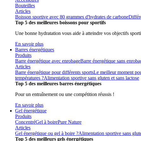
Bouteilles
Articles
Boisson sportive avec 80 grammes d'hydrates de carbone
Différ
Top 5 des meilleures boissons pour sportifs
Une bonne hydratation vous aide à atteindre vos objectifs sporti
En savoir plus
Barres énergétiques
Produits
Barre énergétique avec enrobage
Barre énergétique sans enroba
Articles
Barre énergétique pour différents sports
Le meilleur moment pou
températures ?
Alimentation sportive sans gluten et sans lactose
Top 5 des meilleures barres énergétiques
Pour un entraînement ou une compétition réussis !
En savoir plus
Gel énergétique
Produits
Concentré
Gel à boire
Pure Nature
Articles
Gel énergétique ou gel à boire ?
Alimentation sportive sans glute
Top 5 des meilleurs gels énergétiques