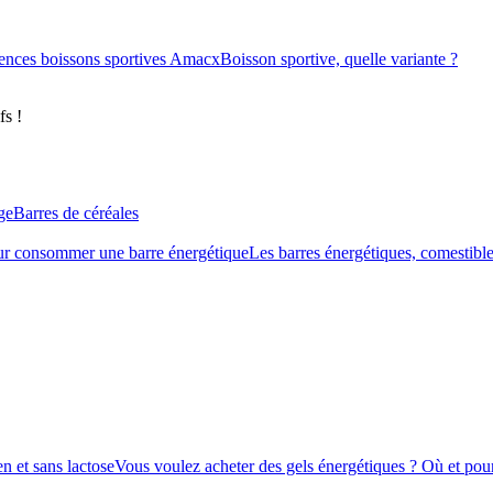
ences boissons sportives Amacx
Boisson sportive, quelle variante ?
fs !
ge
Barres de céréales
r consommer une barre énergétique
Les barres énergétiques, comestible
n et sans lactose
Vous voulez acheter des gels énergétiques ? Où et pour