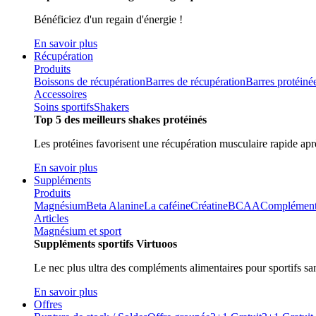
Bénéficiez d'un regain d'énergie !
En savoir plus
Récupération
Produits
Boissons de récupération
Barres de récupération
Barres protéiné
Accessoires
Soins sportifs
Shakers
Top 5 des meilleurs shakes protéinés
Les protéines favorisent une récupération musculaire rapide aprè
En savoir plus
Suppléments
Produits
Magnésium
Beta Alanine
La caféine
Créatine
BCAA
Compléments 
Articles
Magnésium et sport
Suppléments sportifs Virtuoos
Le nec plus ultra des compléments alimentaires pour sportifs sa
En savoir plus
Offres