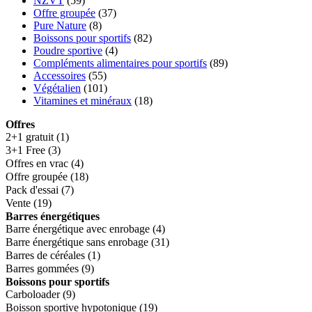
NZVT
(59)
Offre groupée
(37)
Pure Nature
(8)
Boissons pour sportifs
(82)
Poudre sportive
(4)
Compléments alimentaires pour sportifs
(89)
Accessoires
(55)
Végétalien
(101)
Vitamines et minéraux
(18)
Offres
2+1 gratuit
(1)
3+1 Free
(3)
Offres en vrac
(4)
Offre groupée
(18)
Pack d'essai
(7)
Vente
(19)
Barres énergétiques
Barre énergétique avec enrobage
(4)
Barre énergétique sans enrobage
(31)
Barres de céréales
(1)
Barres gommées
(9)
Boissons pour sportifs
Carboloader
(9)
Boisson sportive hypotonique
(19)