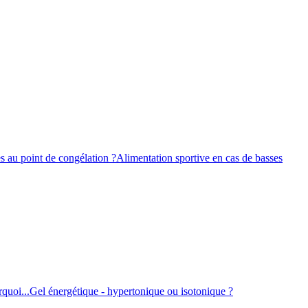
s au point de congélation ?
Alimentation sportive en cas de basses
quoi...
Gel énergétique - hypertonique ou isotonique ?