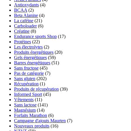
Antioxydants
(4)
BCAA
(2)
Beta Alanine
(4)
La caféine
(21)
Carboloader
(6)
Créatine
(8)
Endurance sports Shop
(17)
Protéines
(22)
Les électrolytes
(2)
Produits énergétiques
(20)
Gels énergétiques
(59)
Barres énergétiques
(51)
Sans fructose
(45)
Pas de catégorie
(7)
Sans gluten
(202)
Récupération
(1)
Produits de récupération
(39)
Informed Sport
(45)
Vêtements
(11)
Sans lactose
(141)
Magnésium
(14)
Forfaits Marathon
(6)
Campagne d'ajouts Maurten
(7)
Nouveaux produits
(16)