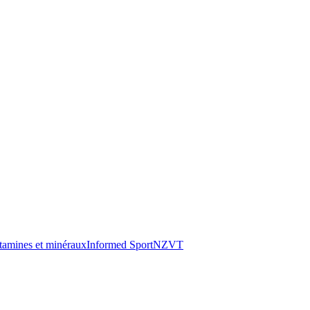
tamines et minéraux
Informed Sport
NZVT