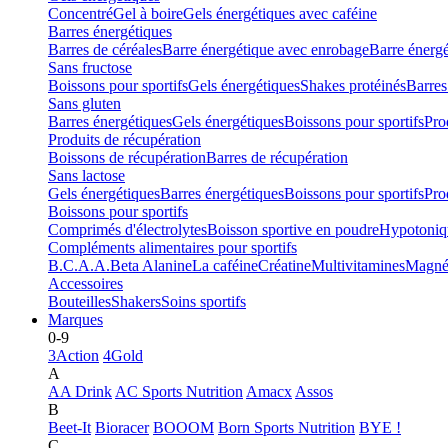
Concentré
Gel à boire
Gels énergétiques avec caféine
Barres énergétiques
Barres de céréales
Barre énergétique avec enrobage
Barre énerg
Sans fructose
Boissons pour sportifs
Gels énergétiques
Shakes protéinés
Barres
Sans gluten
Barres énergétiques
Gels énergétiques
Boissons pour sportifs
Pro
Produits de récupération
Boissons de récupération
Barres de récupération
Sans lactose
Gels énergétiques
Barres énergétiques
Boissons pour sportifs
Pro
Boissons pour sportifs
Comprimés d'électrolytes
Boisson sportive en poudre
Hypotoniq
Compléments alimentaires pour sportifs
B.C.A.A.
Beta Alanine
La caféine
Créatine
Multivitamines
Magné
Accessoires
Bouteilles
Shakers
Soins sportifs
Marques
0-9
3Action
4Gold
A
AA Drink
AC Sports Nutrition
Amacx
Assos
B
Beet-It
Bioracer
BOOOM
Born Sports Nutrition
BYE !
C