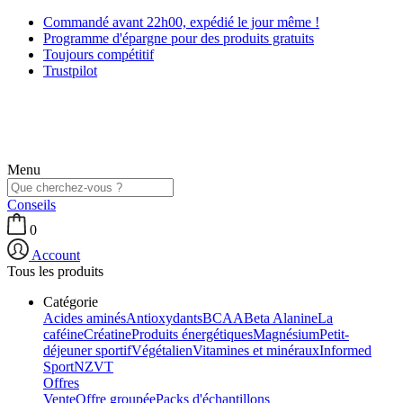
Commandé avant 22h00, expédié le jour même !
Programme d'épargne pour des produits gratuits
Toujours compétitif
Trustpilot
Menu
Conseils
0
Account
Tous les produits
Catégorie
Acides aminés
Antioxydants
BCAA
Beta Alanine
La
caféine
Créatine
Produits énergétiques
Magnésium
Petit-
déjeuner sportif
Végétalien
Vitamines et minéraux
Informed
Sport
NZVT
Offres
Vente
Offre groupée
Packs d'échantillons