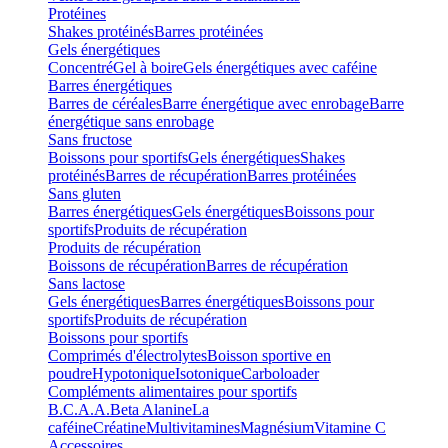
Protéines
Shakes protéinés
Barres protéinées
Gels énergétiques
Concentré
Gel à boire
Gels énergétiques avec caféine
Barres énergétiques
Barres de céréales
Barre énergétique avec enrobage
Barre
énergétique sans enrobage
Sans fructose
Boissons pour sportifs
Gels énergétiques
Shakes
protéinés
Barres de récupération
Barres protéinées
Sans gluten
Barres énergétiques
Gels énergétiques
Boissons pour
sportifs
Produits de récupération
Produits de récupération
Boissons de récupération
Barres de récupération
Sans lactose
Gels énergétiques
Barres énergétiques
Boissons pour
sportifs
Produits de récupération
Boissons pour sportifs
Comprimés d'électrolytes
Boisson sportive en
poudre
Hypotonique
Isotonique
Carboloader
Compléments alimentaires pour sportifs
B.C.A.A.
Beta Alanine
La
caféine
Créatine
Multivitamines
Magnésium
Vitamine C
Accessoires