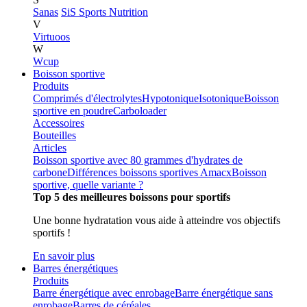
Sanas
SiS Sports Nutrition
V
Virtuoos
W
Wcup
Boisson sportive
Produits
Comprimés d'électrolytes
Hypotonique
Isotonique
Boisson
sportive en poudre
Carboloader
Accessoires
Bouteilles
Articles
Boisson sportive avec 80 grammes d'hydrates de
carbone
Différences boissons sportives Amacx
Boisson
sportive, quelle variante ?
Top 5 des meilleures boissons pour sportifs
Une bonne hydratation vous aide à atteindre vos objectifs
sportifs !
En savoir plus
Barres énergétiques
Produits
Barre énergétique avec enrobage
Barre énergétique sans
enrobage
Barres de céréales