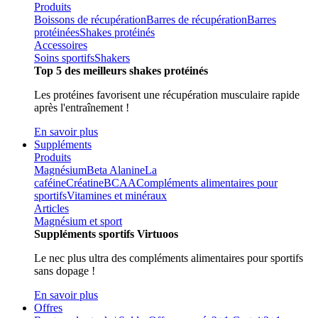
Produits
Boissons de récupération
Barres de récupération
Barres
protéinées
Shakes protéinés
Accessoires
Soins sportifs
Shakers
Top 5 des meilleurs shakes protéinés
Les protéines favorisent une récupération musculaire rapide
après l'entraînement !
En savoir plus
Suppléments
Produits
Magnésium
Beta Alanine
La
caféine
Créatine
BCAA
Compléments alimentaires pour
sportifs
Vitamines et minéraux
Articles
Magnésium et sport
Suppléments sportifs Virtuoos
Le nec plus ultra des compléments alimentaires pour sportifs
sans dopage !
En savoir plus
Offres