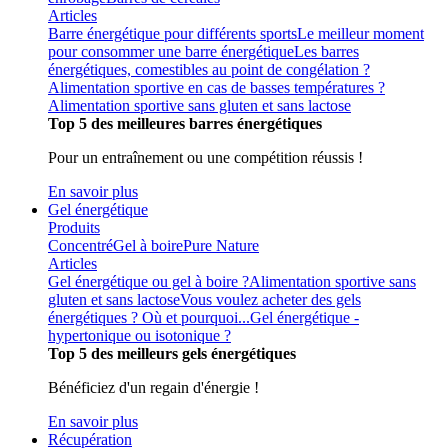
Articles
Barre énergétique pour différents sports
Le meilleur moment
pour consommer une barre énergétique
Les barres
énergétiques, comestibles au point de congélation ?
Alimentation sportive en cas de basses températures ?
Alimentation sportive sans gluten et sans lactose
Top 5 des meilleures barres énergétiques
Pour un entraînement ou une compétition réussis !
En savoir plus
Gel énergétique
Produits
Concentré
Gel à boire
Pure Nature
Articles
Gel énergétique ou gel à boire ?
Alimentation sportive sans
gluten et sans lactose
Vous voulez acheter des gels
énergétiques ? Où et pourquoi...
Gel énergétique -
hypertonique ou isotonique ?
Top 5 des meilleurs gels énergétiques
Bénéficiez d'un regain d'énergie !
En savoir plus
Récupération