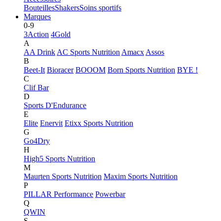
Bouteilles
Shakers
Soins sportifs
Marques
0-9
3Action
4Gold
A
AA Drink
AC Sports Nutrition
Amacx
Assos
B
Beet-It
Bioracer
BOOOM
Born Sports Nutrition
BYE !
C
Clif Bar
D
Sports D'Endurance
E
Elite
Enervit
Etixx Sports Nutrition
G
Go4Dry
H
High5 Sports Nutrition
M
Maurten Sports Nutrition
Maxim Sports Nutrition
P
PILLAR Performance
Powerbar
Q
QWIN
S