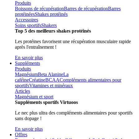
Produits
Boissons de récupération
Barres de récupération
Barres
protéinées
Shakes protéinés
Accessoires
Soins sportifs
Shakers
Top 5 des meilleurs shakes protéinés
Les protéines favorisent une récupération musculaire rapide
après l'entraînement !
En savoir plus
Suppléments
Produits
Magnésium
Beta Alanine
La
caféine
Créatine
BCAA
Compléments alimentaires pour
sportifs
Vitamines et minéraux
Articles
Magnésium et sport
Suppléments sportifs Virtuoos
Le nec plus ultra des compléments alimentaires pour sportifs
sans dopage !
En savoir plus
Offres