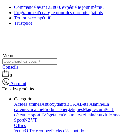
Commandé avant 22h00, expédié le jour même !
Programme d'épargne pour des produits gratuits
Toujours compétitif
Trustpilot
Menu
Conseils
0
Account
Tous les produits
Catégorie
Acides aminés
Antioxydants
BCAA
Beta Alanine
La
caféine
Créatine
Produits énergétiques
Magnésium
Petit-
déjeuner sportif
Végétalien
Vitamines et minéraux
Informed
Sport
NZVT
Offres
Vente
Offre groupée
Packs d'échantillons