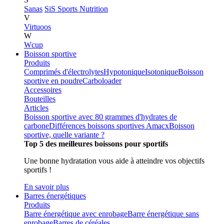
Sanas
SiS Sports Nutrition
V
Virtuoos
W
Wcup
Boisson sportive
Produits
Comprimés d'électrolytes
Hypotonique
Isotonique
Boisson
sportive en poudre
Carboloader
Accessoires
Bouteilles
Articles
Boisson sportive avec 80 grammes d'hydrates de
carbone
Différences boissons sportives Amacx
Boisson
sportive, quelle variante ?
Top 5 des meilleures boissons pour sportifs
Une bonne hydratation vous aide à atteindre vos objectifs
sportifs !
En savoir plus
Barres énergétiques
Produits
Barre énergétique avec enrobage
Barre énergétique sans
enrobage
Barres de céréales