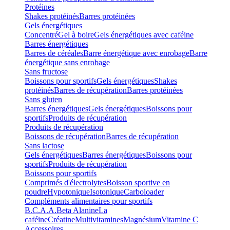
Protéines
Shakes protéinés
Barres protéinées
Gels énergétiques
Concentré
Gel à boire
Gels énergétiques avec caféine
Barres énergétiques
Barres de céréales
Barre énergétique avec enrobage
Barre
énergétique sans enrobage
Sans fructose
Boissons pour sportifs
Gels énergétiques
Shakes
protéinés
Barres de récupération
Barres protéinées
Sans gluten
Barres énergétiques
Gels énergétiques
Boissons pour
sportifs
Produits de récupération
Produits de récupération
Boissons de récupération
Barres de récupération
Sans lactose
Gels énergétiques
Barres énergétiques
Boissons pour
sportifs
Produits de récupération
Boissons pour sportifs
Comprimés d'électrolytes
Boisson sportive en
poudre
Hypotonique
Isotonique
Carboloader
Compléments alimentaires pour sportifs
B.C.A.A.
Beta Alanine
La
caféine
Créatine
Multivitamines
Magnésium
Vitamine C
Accessoires